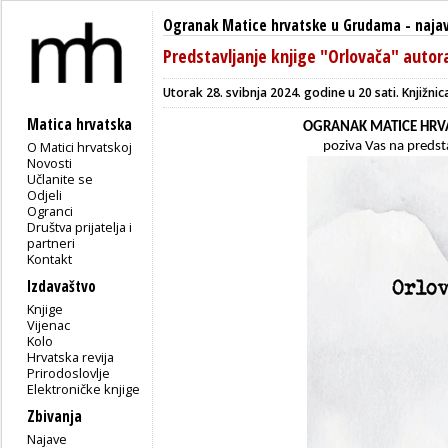
Ogranak Matice hrvatske u Grudama
-
naja
Predstavljanje knjige "Orlovača" auto
U
torak 28. svibnja 2024. godine u 20 sati. K
njižni
Matica hrvatska
OGRANAK MATICE HRV
O Matici hrvatskoj
poziva Vas na preds
Novosti
Učlanite se
Odjeli
Ogranci
Društva prijatelja i
partneri
Kontakt
Izdavaštvo
Knjige
Vijenac
Kolo
Hrvatska revija
Prirodoslovlje
Elektroničke knjige
Zbivanja
Najave