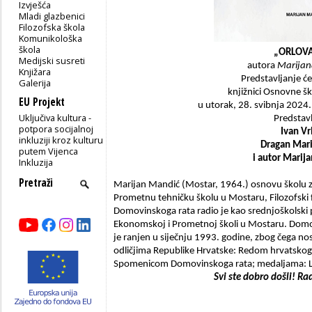
Izvješća
Mladi glazbenici
Filozofska škola
Komunikološka
škola
„ORLOV
Medijski susreti
autora
Marijan
Knjižara
Predstavljanje će
Galerija
knjižnici Osnovne š
EU Projekt
u utorak, 28. svibnja 2024.
Uključiva kultura -
Predstavl
potpora socijalnoj
Ivan Vrl
inkluziji kroz kulturu
Dragan Mari
putem Vijenca
i autor Marij
Inkluzija
Marijan Mandić (Mostar, 1964.) osnovu školu za
Prometnu tehničku školu u Mostaru, Filozofski f
Domovinskoga rata radio je kao srednjoškolski 
Ekonomskoj i Prometnoj školi u Mostaru. Domov
je ranjen u siječnju 1993. godine, zbog čega nosi
odličjima Republike Hrvatske: Redom hrvatskoga
Spomenicom Domovinskoga rata; medaljama: Lje
Svi ste dobro došli! R