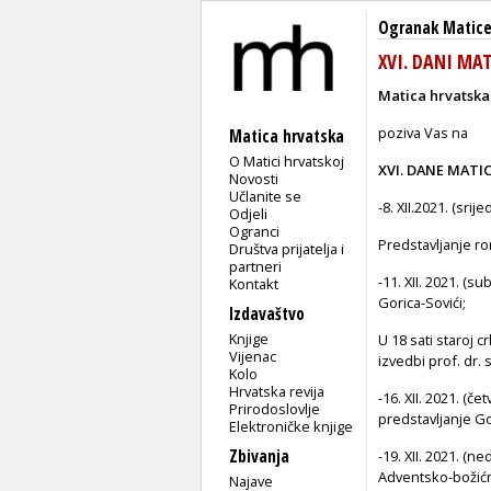
Ogranak Matice
XVI. DANI MA
Matica hrvatsk
poziva Vas na
Matica hrvatska
O Matici hrvatskoj
XVI. DANE MATI
Novosti
Učlanite se
-8. XII.2021. (sri
Odjeli
Ogranci
Predstavljanje ro
Društva prijatelja i
partneri
-11. XII. 2021. (s
Kontakt
Gorica-Sovići;
Izdavaštvo
Knjige
U 18 sati staroj 
Vijenac
izvedbi prof. dr.
Kolo
Hrvatska revija
-16. XII. 2021. (č
Prirodoslovlje
predstavljanje G
Elektroničke knjige
Zbivanja
-19. XII. 2021. (ne
Adventsko-božićni
Najave