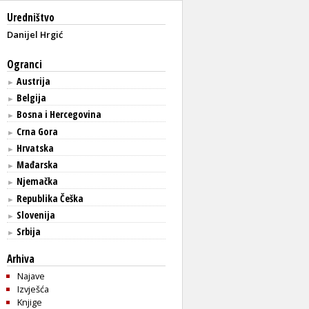
Uredništvo
Danijel Hrgić
Ogranci
Austrija
►
Belgija
►
Bosna i Hercegovina
►
Crna Gora
►
Hrvatska
►
Mađarska
►
Njemačka
►
Republika Češka
►
Slovenija
►
Srbija
►
Arhiva
Najave
Izvješća
Knjige