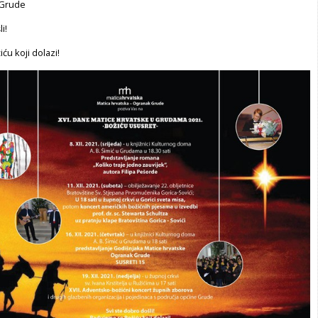
 Grude
i!
u koji dolazi!