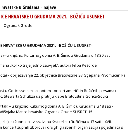
 hrvatske u Grudama
-
najave
TICE HRVATSKE U GRUDAMA 2021. -BOŽIĆU USUSRET-
a – Ogranak Grude
CE HRVATSKE U GRUDAMA 2021. -BOŽIĆU USUSRET-
jeda) - u knjižnici Kulturnog doma A. B. Šimić u Grudama u 18.30 sati
mana „Koliko traje jedno zauvijek“, autora Filipa Pešorde
ubota) – obilježavanje 22. obljetnice Bratovštine Sv. Stjepana Prvomučenika
crkvi u Gorici sveta misa, potom koncert američkih Božićnih pjesama u
 sc. Stewarta Schultza uz pratnju klape Bratovština Gorica-Sovići
etvrtak) – u knjižnici Kulturnog doma A. B. Šimić u Grudama u 18 sati -
odišnjaka Matice hrvatske-Ogranak Grude SUSRETI 15
djelja) - u župnoj crkvi sv. Ivana Krstitelja u Ružićima u 17 sati – XVII.
 koncert župnih zborova i drugih glazbenih organizacija i pojedinaca s