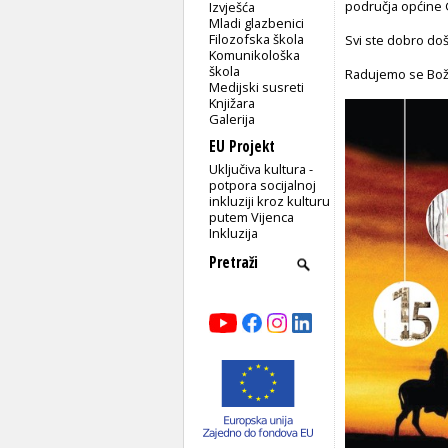
područja općine
Izvješća
Mladi glazbenici
Filozofska škola
Svi ste dobro došl
Komunikološka
škola
Radujemo se Božić
Medijski susreti
Knjižara
Galerija
EU Projekt
Uključiva kultura -
potpora socijalnoj
inkluziji kroz kulturu
putem Vijenca
Inkluzija