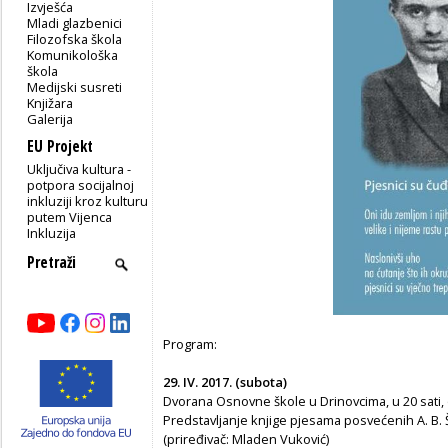
Izvješća
Mladi glazbenici
Filozofska škola
Komunikološka
škola
Medijski susreti
Knjižara
Galerija
EU Projekt
Uključiva kultura -
potpora socijalnoj
inkluziji kroz kulturu
putem Vijenca
Inkluzija
Program:
29. IV. 2017. (subota)
Dvorana Osnovne škole u Drinovcima, u 20 sati, 
Predstavljanje knjige pjesama posvećenih A. B.
(priređivač: Mladen Vuković)