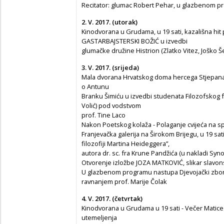
Recitator: glumac Robert Pehar, u glazbenom p
2. V. 2017. (utorak)
Kinodvorana u Grudama, u 19 sati, kazališna hit
GASTARBAJSTERSKI BOŽIĆ u izvedbi
glumačke družine Histrion (Zlatko Vitez, Joško Š
3. V. 2017. (srijeda)
Mala dvorana Hrvatskog doma hercega Stjepana K
o Antunu
Branku Šimiću u izvedbi studenata Filozofskog fa
Volić) pod vodstvom
prof. Tine Laco
Nakon Poetskog kolaža - Polaganje cvijeća na s
Franjevačka galerija na Širokom Brijegu, u 19 sat
filozofiji Martina Heideggera”,
autora dr. sc. fra Krune Pandžića (u nakladi Sy
Otvorenje izložbe JOZA MATKOVIĆ, slikar slavons
U glazbenom programu nastupa Djevojački zbor 
ravnanjem prof. Marije Čolak
4. V. 2017. (četvrtak)
Kinodvorana u Grudama u 19 sati - Večer Matice
utemeljenja