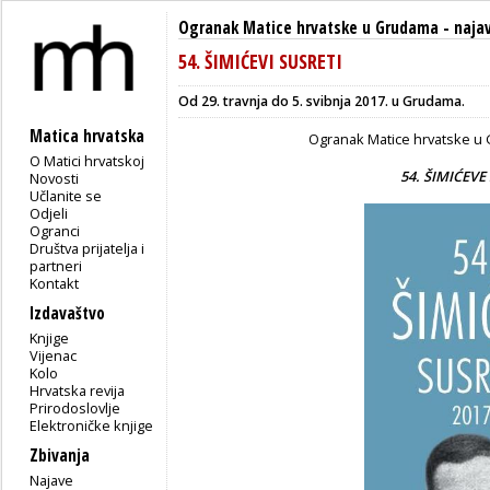
Ogranak Matice hrvatske u Grudama
-
naja
54. ŠIMIĆEVI SUSRETI
Od 29. travnja do 5. svibnja 2017. u Grudama.
Matica hrvatska
Ogranak Matice hrvatske u
O Matici hrvatskoj
54.
ŠIMIĆEVE
Novosti
Učlanite se
Odjeli
Ogranci
Društva prijatelja i
partneri
Kontakt
Izdavaštvo
Knjige
Vijenac
Kolo
Hrvatska revija
Prirodoslovlje
Elektroničke knjige
Zbivanja
Najave