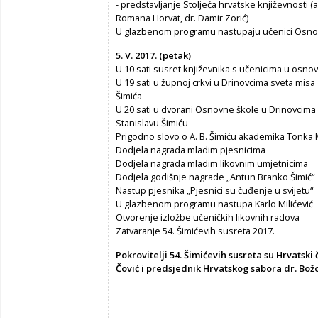
- predstavljanje Stoljeća hrvatske književnosti
Romana Horvat, dr. Damir Zorić)
U glazbenom programu nastupaju učenici Osno
5. V. 2017. (petak)
U 10 sati susret književnika s učenicima u osno
U 19 sati u župnoj crkvi u Drinovcima sveta misa
Šimića
U 20 sati u dvorani Osnovne škole u Drinovcima
Stanislavu Šimiću
Prigodno slovo o A. B. Šimiću akademika Tonka
Dodjela nagrada mladim pjesnicima
Dodjela nagrada mladim likovnim umjetnicima
Dodjela godišnje nagrade „Antun Branko Šimić“
Nastup pjesnika „Pjesnici su čuđenje u svijetu“
U glazbenom programu nastupa Karlo Milićević
Otvorenje izložbe učeničkih likovnih radova
Zatvaranje 54. Šimićevih susreta 2017.
Pokrovitelji 54. Šimićevih susreta su Hrvatski
Čović i predsjednik Hrvatskog sabora dr. Bož