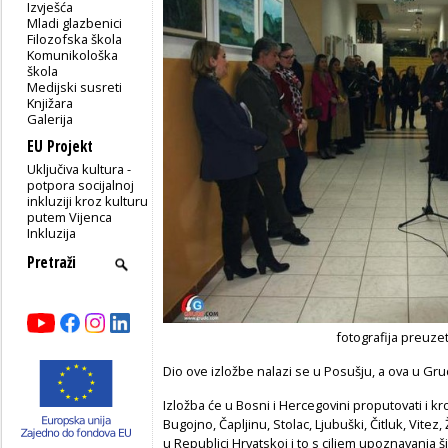
Izvješća
Mladi glazbenici
Filozofska škola
Komunikološka
škola
Medijski susreti
Knjižara
Galerija
EU Projekt
Uključiva kultura -
potpora socijalnoj
inkluziji kroz kulturu
putem Vijenca
Inkluzija
fotografija preuze
Dio ove izložbe nalazi se u Posušju, a ova u Gr
Izložba će u Bosni i Hercegovini proputovati i kr
Bugojno, Čapljinu, Stolac, Ljubuški, Čitluk, Vitez
u Republici Hrvatskoj i to s ciljem upoznavanja 