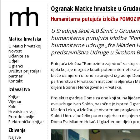
Ogranak Matice hrvatske u Grud
Humanitarna putujuća izložba POMOZ
U Srednjoj školi A.B Šimić u Grudam
humanitarna putujuća izložba ''Pomo
Matica hrvatska
humanitarne udruge „fra Mladen Hr
O Matici hrvatskoj
Novosti
predstavništva Udruge u Širokom Br
Učlanite se
Odjeli
Putujuća izložba ''Pomozimo zajedno'' sastoji s
Ogranci
djela koja je moguće kupiti putem internetske a
Društva prijatelja i
bit će usmjeren u fond za projekt izgradnje Dom
partneri
Kontakt
partnerstvu s Hrvatskom maticom iseljenika i M
diljem Bosne i Hercegovine i Hrvatske.
Izdavaštvo
Knjige
Projekt izgradnje Doma za one koji su na liječe
Vijenac
ove udruge Ivan Soldo, nazočne je ispred Ogra
Kolo
Mladen Leko, a Izložbu je otvorenom proglasio n
Hrvatska revija
Soldi i Udruzi poželio puno uspjeha u daljnjem r
Prirodoslovlje
Elektroničke knjige
Doma Fra Mladen Hrkać. U glazbenom djelu progr
Zbivanja
Najave