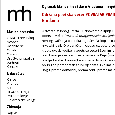
Ogranak Matice hrvatske u Grudama
-
izvje
Održana poetska večer POVRATAK PRA
Grudama
U dvorani župnog ureda u Drinovcima 2. lipnja 
Matica hrvatska
poetska večer
Povratak pradjedovskim korijen
O Matici hrvatskoj
hercegovačkoga pjesnika Peje Šimića, koji se tra
Novosti
hrvatski jezik. O pjesničkom opusu uz autora gov
Učlanite se
Odjeli
kratka uvoda voditelja poetske večeri Zvonimira 
Ogranci
pozdravio je sve prisutne, a posebice Peju Šimi
Društva prijatelja i
pradjedovske drinovačke korijene. Nuić i Glavaš
partneri
opusu od petnaestak zbirki pjesama u kojima do
Kontakt
Bogu, prema domovini, prema ženi i prema majc
Izdavaštvo
Knjige
Vijenac
Kolo
Hrvatska revija
Prirodoslovlje
Elektroničke knjige
Zbivanja
Najave