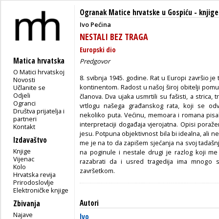
Ogranak Matice hrvatske u Gospiću
-
knjige
Ivo Pećina
NESTALI BEZ TRAGA
Europski dio
Matica hrvatska
Predgovor
O Matici hrvatskoj
8. svibnja 1945. godine. Rat u Europi završio je t
Novosti
kontinentom. Radost u našoj široj obitelji pomut
Učlanite se
Odjeli
članova. Dva ujaka usmrtili su fašisti, a strica, 
Ogranci
vrtlogu našega građanskog rata, koji se odv
Društva prijatelja i
nekoliko puta. Većinu, memoara i romana pisali
partneri
interpretaciji događaja vjerojatna. Opisi poraže
Kontakt
jesu. Potpuna objektivnost bila bi idealna, ali ne
Izdavaštvo
me je na to da zapišem sjećanja na svoj tadašnji
Knjige
na poginule i nestale drugi je razlog koji me
Vijenac
razabrati da i usred tragedija ima mnogo sv
Kolo
završetkom.
Hrvatska revija
Prirodoslovlje
Elektroničke knjige
Autori
Zbivanja
Najave
Ivo