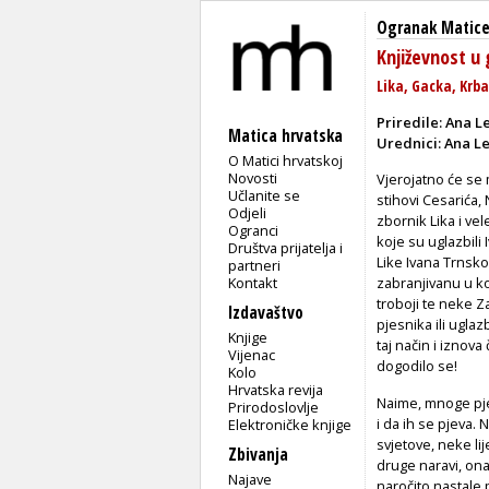
Ogranak Matice
Književnost u
Lika, Gacka, Krba
Priredile: Ana L
Matica hrvatska
Urednici: Ana Le
O Matici hrvatskoj
Novosti
Vjerojatno će se 
Učlanite se
stihovi Cesarića,
Odjeli
zbornik Lika i ve
Ogranci
koje su uglazbili 
Društva prijatelja i
Like Ivana Trnsko
partneri
Kontakt
zabranjivanu u k
troboji te neke Z
Izdavaštvo
pjesnika ili uglaz
Knjige
taj način i iznov
Vijenac
dogodilo se!
Kolo
Hrvatska revija
Naime, mnoge pje
Prirodoslovlje
i da ih se pjeva.
Elektroničke knjige
svjetove, neke li
Zbivanja
druge naravi, ona
Najave
naročito nastale 