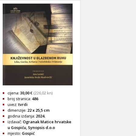
cijena:
30,00
€
(226,02 kn)
broj stranica:
486
uvez:
tvrdi
dimenzije:
22 x 25,5 cm
godina izdanja:
2024.
izdavač:
Ogranak Matice hrvatske
u Gospiću, Synopsis d.o.o
mjesto:
Gospić