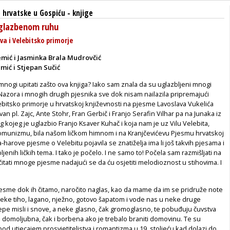
 hrvatske u Gospiću
-
knjige
 glazbenom ruhu
va i Velebitsko primorje
emić i Jasminka Brala Mudrovčić
mić i Stjepan Sučić
mnogi upitati zašto ova knjiga? Iako sam znala da su uglazbljeni mnogi
 Nazora i mnogih drugih pjesnika sve dok nisam nailazila pripremajući
lebitsko primorje u hrvatskoj književnosti na pjesme Lavoslava Vukelića
Ivan pl. Zajc, Ante Stohr, Fran Gerbič i Franjo Serafin Vilhar pa na Junaka iz
g kojeg je uglazbio Franjo Ksaver Kuhač i koja nam je uz Vilu Velebita,
omunizmu, bila našom ličkom himnom i na Kranjčevićevu Pjesmu hrvatskoj
a-harove pjesme o Velebitu pojavila se znatiželja ima li još takvih pjesama i
bljenih ličkih tema. I tako je počelo. I ne samo to! Počela sam razmišljati na
a čitati mnoge pjesme nadajući se da ću osjetiti melodioznost u stihovima. I
sme dok ih čitamo, naročito naglas, kao da mame da im se pridruže note
 Neke tiho, lagano, nježno, gotovo šapatom i vode nas u neke druge
jepe misli i snove, a neke glasno, čak gromoglasno, te pobuđuju čuvstva
 domoljubna, čak i borbena ako je trebalo braniti domovinu. Te su
pod utjecajem prosvjetiteljstva i romantizma u 19. stoljeću kad dolazi do