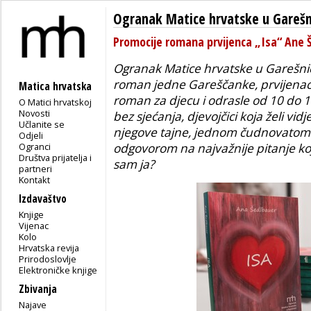
Ogranak Matice hrvatske u Garešn
Promocije romana prvijenca „Isa“ Ane Š
Ogranak Matice hrvatske u Garešnic
roman jedne Gareščanke, prvijenac A
Matica hrvatska
roman za djecu i odrasle od 10 do 10
O Matici hrvatskoj
Novosti
bez sjećanja, djevojčici koja želi vidje
Učlanite se
njegove tajne, jednom čudnovatom p
Odjeli
Ogranci
odgovorom na najvažnije pitanje koj
Društva prijatelja i
sam ja?
partneri
Kontakt
Izdavaštvo
Knjige
Vijenac
Kolo
Hrvatska revija
Prirodoslovlje
Elektroničke knjige
Zbivanja
Najave