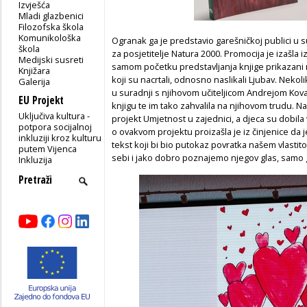
Izvješća
Mladi glazbenici
Filozofska škola
Komunikološka
Ogranak ga je predstavio garešničkoj publici u
škola
za posjetitelje Natura 2000. Promocija je izašla 
Medijski susreti
samom početku predstavljanja knjige prikazani 
Knjižara
koji su nacrtali, odnosno naslikali Ljubav. Neko
Galerija
u suradnji s njihovom učiteljicom Andrejom Kovač
EU Projekt
knjigu te im tako zahvalila na njihovom trudu. Na 
Uključiva kultura -
projekt Umjetnost u zajednici, a djeca su dobila 
potpora socijalnoj
o ovakvom projektu proizašla je iz činjenice da j
inkluziji kroz kulturu
tekst koji bi bio putokaz povratka našem vlasti
putem Vijenca
sebi i jako dobro poznajemo njegov glas, samo
Inkluzija