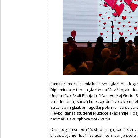
Sama promocija je bila književno-glazbeni događaj
Diplomirala je teoriju glazbe na Muzičkoj akademi
Umjetničkoj školi Franje Lučića u Velikoj Gorici. 
suradnicama, ističući time zajedništvo u kompl
Za čaroban glazbeni ugođaj pobrinuli su se autor
Plevko, danas studenti Muzičke akademije. Posjetit
nadmašila sva njihova očekivanja.
Osim toga, u srijedu 15. studenoga, kao šećer z
predstavljanje "Ise" i za učenike Srednje škole