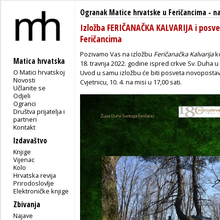
Ogranak Matice hrvatske u Feričancima
-
n
Izložba FERIČANAČKA KALVARIJA i posve
Feričancima
Pozivamo Vas na izložbu
Feričanačka Kalvarija
ko
Matica hrvatska
18. travnja 2022. godine ispred crkve Sv. Duha u
O Matici hrvatskoj
Uvod u samu izložbu će biti posveta novopostavl
Novosti
Cvjetnicu, 10. 4. na misi u 17,00 sati.
Učlanite se
Odjeli
Ogranci
Društva prijatelja i
partneri
Kontakt
Izdavaštvo
Knjige
Vijenac
Kolo
Hrvatska revija
Prirodoslovlje
Elektroničke knjige
Zbivanja
Najave