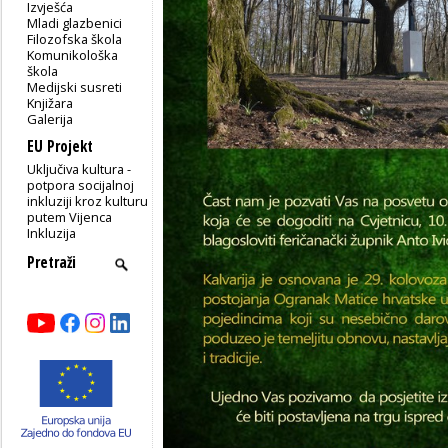
Izvješća
Mladi glazbenici
Filozofska škola
Komunikološka
škola
Medijski susreti
Knjižara
Galerija
EU Projekt
Uključiva kultura -
potpora socijalnoj
inkluziji kroz kulturu
putem Vijenca
Inkluzija