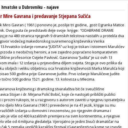
 hrvatske u Dubrovniku
-
najave
er Mire Gavrana i predavanje Stjepana Sučića
ik
Miro Gavran
( 1961.) ponovno je, poslije tri godine, gost Ogranka Matice
ik. Ovog puta će predstaviti dvije svoje knjige: “ODABRANE DRAME
ojoj je na 480 stranica njegovih 9 dramskih tekstova nastalih u protekla dva
ogovor vodećeg makedonskog suvremenog književnika Venka
3.hrvatsko izdanje romana “JUDITA” uz koji je tiskan i istoimeni Marulićev
ka epizoda o neobičnoj heroini, a sve zajedno popraćeno komparativnim
išne profesorice Cvijete Pavlović. Gavranova “Judita” je uz ovih 13
om imala i 12 izdanja u prijevodima diljem svijeta. Stoga je ovo prilika da
obilježi i veliku obljetnicu oca hrvatske književnosti Marka Marulića koji
apisao 500 godina prije Gavranove Judite. Prvo izdanje Marulićeve Judite
je točno 500 godina 1521. godine. 13. kolovoza u Mlecima.
avranova književnog i dramskog stvaralaštva bit će sveučilišne
vica Stojan i dr. Mirjana Polić Bobić, koje će nastojati približiti publici
i prozni rukopis, te u razgovoru s autorom zaviriti u njegovu spisateljsku
vno djelo Mira Gavrana (1961.) prevedeno je na 41 jezik, knjige su mu
 različitih izdanja u domovini i inozemstvu, po njegovim dramama i
lo je više od 400 kazališnih premijera na svim kontinentima, a njegove
lo više od 4 milijuna gledatelja. Vjerojatno je jedini živući dramatičar na
 čak 5 zemalja upriličili kazališni festival (GavranFest) na kome se izvode