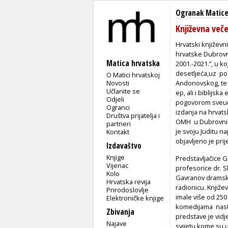
Ogranak Matice
Književna več
Hrvatski književn
hrvatske Dubrovn
Matica hrvatska
2001.-2021.”, u k
desetljeća,uz p
O Matici hrvatskoj
Novosti
Andonovskog, te 1
Učlanite se
ep, ali i biblijs
Odjeli
pogovorom sveučil
Ogranci
izdanja na hrvatsk
Društva prijatelja i
OMH u Dubrovniku 
partneri
je svoju Juditu n
Kontakt
objavljeno je pri
Izdavaštvo
Knjige
Predstavljačice G
Vijenac
profesorice dr. Sla
Kolo
Gavranov dramski 
Hrvatska revija
radionicu. Knjiže
Prirodoslovlje
imale više od 250
Elektroničke knjige
komedijama nasta
Zbivanja
predstave je vidje
Najave
svijetu kome su u