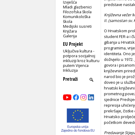
Izvješća
predstave nastal
Mladi glazbenici
Filozofska škola
Književna večer M
Komunikološka
II. (samostan sv. K
škola
Medijski susreti
O Hrvatskom prolj
Knjižara
Galerija
student FER-a i č
gibanja u Hrvatsk
EU Projekt
programima, vrij
Uključiva kultura -
identiteta. Ono j
potpora socijalnoj
doživjelo u 1972.
inkluziji kroz kulturu
govora i pisanom 
putem Vijenca
Inkluzija
književnim prired
narod bio je prož
doveo je u služb
hrvatski književn
prometnog povezi
sjednice Predsje
represija uhićenj
prekršaje, čistke
Hrvatsko proljeć
početkom devedes
Predavanje Stjepa