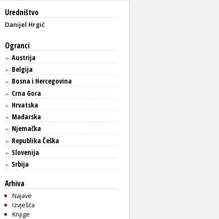
Uredništvo
Danijel Hrgić
Ogranci
Austrija
►
Belgija
►
Bosna i Hercegovina
►
Crna Gora
►
Hrvatska
►
Mađarska
►
Njemačka
►
Republika Češka
►
Slovenija
►
Srbija
►
Arhiva
Najave
Izvješća
Knjige