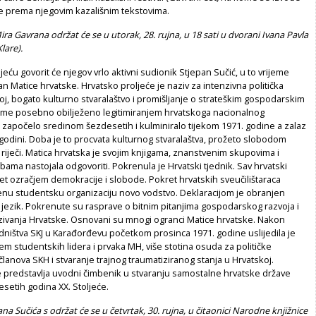
e prema njegovim kazališnim tekstovima.
ira Gavrana održat će se u utorak, 28. rujna, u 18 sati u dvorani Ivana Pavla
lare).
eću govorit će njegov vrlo aktivni sudionik
Stjepan Sučić
, u to vrijeme
lan Matice hrvatske. Hrvatsko proljeće je naziv za intenzivna politička
oj, bogato kulturno stvaralaštvo i promišljanje o strateškim gospodarskim
eme posebno obilježeno legitimiranjem hrvatskoga nacionalnog
e započelo sredinom šezdesetih i kulminiralo tijekom 1971. godine a zalaz
 godini. Doba je to procvata kulturnog stvaralaštva, prožeto slobodom
riječi. Matica hrvatska je svojim knjigama, znanstvenim skupovima i
bama nastojala odgovoriti. Pokrenula je Hrvatski tjednik. Sav hrvatski
et ozračjem demokracije i slobode. Pokret hrvatskih sveučilištaraca
enu studentsku organizaciju novo vodstvo. Deklaracijom je obranjen
i jezik. Pokrenute su rasprave o bitnim pitanjima gospodarskog razvoja i
vanja Hrvatske. Osnovani su mnogi ogranci Matice hrvatske. Nakon
dništva SKJ u Karađorđevu početkom prosinca 1971. godine uslijedila je
em studentskih lidera i prvaka MH, više stotina osuda za političke
 članova SKH i stvaranje trajnog traumatiziranog stanja u Hrvatskoj.
e predstavlja uvodni čimbenik u stvaranju samostalne hrvatske države
etih godina XX. Stoljeće.
na Sučića s održat će se u četvrtak, 30. rujna, u čitaonici Narodne knjižnice