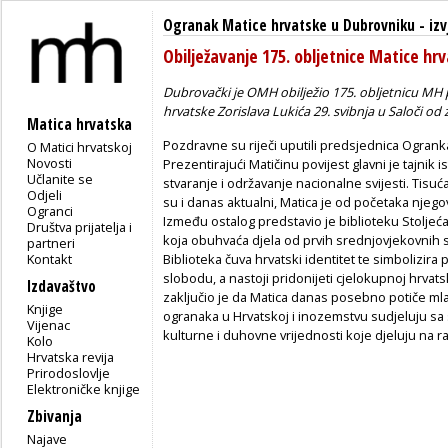
Ogranak Matice hrvatske u Dubrovniku
-
izv
Obilježavanje 175. obljetnice Matice hr
Dubrovački je OMH obilježio 175. obljetnicu MH
hrvatske Zorislava Lukića 29. svibnja u Saloči od 
Matica hrvatska
Pozdravne su riječi uputili predsjednica Ogranka 
O Matici hrvatskoj
Novosti
Prezentirajući Matičinu povijest glavni je tajni
Učlanite se
stvaranje i održavanje nacionalne svijesti. Tisu
Odjeli
su i danas aktualni, Matica je od početaka njegova
Ogranci
Između ostalog predstavio je biblioteku Stoljeć
Društva prijatelja i
koja obuhvaća djela od prvih srednjovjekovnih
partneri
Kontakt
Biblioteka čuva hrvatski identitet te simbolizir
slobodu, a nastoji pridonijeti cjelokupnoj hrvats
Izdavaštvo
zaključio je da Matica danas posebno potiče mla
Knjige
ogranaka u Hrvatskoj i inozemstvu sudjeluju sa 
Vijenac
kulturne i duhovne vrijednosti koje djeluju na r
Kolo
Hrvatska revija
Prirodoslovlje
Elektroničke knjige
Zbivanja
Najave