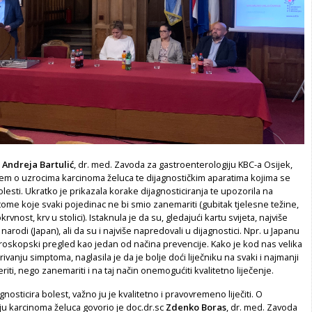
a
Andreja Bartulić
, dr. med. Zavoda za gastroenterologiju KBC-a Osijek,
em o uzrocima karcinoma želuca te dijagnostičkim aparatima kojima se
olesti. Ukratko je prikazala korake dijagnosticiranja te upozorila na
me koje svaki pojedinac ne bi smio zanemariti (gubitak tjelesne težine,
rvnost, krv u stolici). Istaknula je da su, gledajući kartu svijeta, najviše
narodi (Japan), ali da su i najviše napredovali u dijagnostici. Npr. u Japanu
roskopski pregled kao jedan od načina prevencije. Kako je kod nas velika
vanju simptoma, naglasila je da je bolje doći liječniku na svaki i najmanji
iti, nego zanemariti i na taj način onemogućiti kvalitetno liječenje.
nosticira bolest, važno ju je kvalitetno i pravovremeno liječiti. O
ju karcinoma želuca govorio je doc.dr.sc
Zdenko Boras
, dr. med. Zavoda