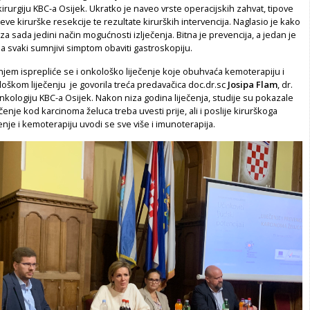
rurgiju KBC-a Osijek. Ukratko je naveo vrste operacijskih zahvat, tipove
jeve kirurške resekcije te rezultate kirurških intervencija. Naglasio je kako
 za sada jedini način mogućnosti izlječenja. Bitna je prevencija, a jedan je
a svaki sumnjivi simptom obaviti gastroskopiju.
enjem isprepliće se i onkološko liječenje koje obuhvaća kemoterapiju i
oškom liječenju je govorila treća predavačica doc.dr.sc
Josipa Flam
, dr.
ologiju KBC-a Osijek. Nakon niza godina liječenja, studije su pokazale
čenje kod karcinoma želuca treba uvesti prije, ali i poslije kirurškoga
čenje i kemoterapiju uvodi se sve više i imunoterapija.