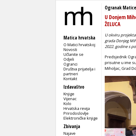
Ogranak Matice
U Donjem Miho
ŽELUCA
U okviru projekt
Matica hrvatska
grada
Donjeg
Mih
O Matici hrvatskoj
2022. godine s po
Novosti
Učlanite se
Predsjednik Ogra
Odjeli
prisutne u ime s
Ogranci
Miholjac, Grad Do
Društva prijatelja i
partneri
Kontakt
Izdavaštvo
Knjige
Vijenac
Kolo
Hrvatska revija
Prirodoslovlje
Elektroničke knjige
Zbivanja
Najave