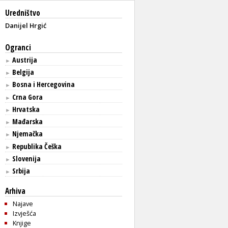
Uredništvo
Danijel Hrgić
Ogranci
Austrija
►
Belgija
►
Bosna i Hercegovina
►
Crna Gora
►
Hrvatska
►
Mađarska
►
Njemačka
►
Republika Češka
►
Slovenija
►
Srbija
►
Arhiva
Najave
Izvješća
Knjige