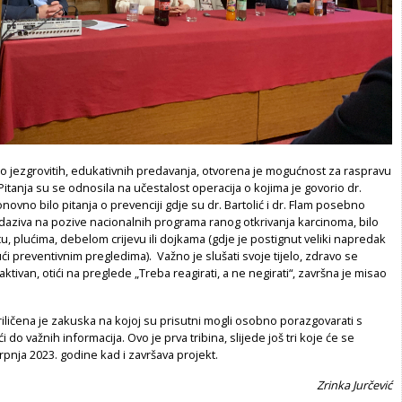
lo jezgrovitih, edukativnih predavanja, otvorena je mogućnost za raspravu
 Pitanja su se odnosila na učestalost operacija o kojima je govorio dr.
onovno bilo pitanja o prevenciji gdje su dr. Bartolić i dr. Flam posebno
odaziva na pozive nacionalnih programa ranog otkrivanja karcinoma, bilo
cu, plućima, debelom crijevu ili dojkama (gdje je postignut veliki napredak
ći preventivnim pregledima). Važno je slušati svoje tijelo, zdravo se
ki aktivan, otići na preglede „Treba reagirati, a ne negirati“, završna je misao
iličena je zakuska na kojoj su prisutni mogli osobno porazgovarati s
 do važnih informacija. Ovo je prva tribina, slijede još tri koje će se
srpnja 2023. godine kad i završava projekt.
Zrinka Jurčević