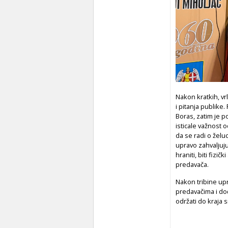
Nakon kratkih, vr
i pitanja publike.
Boras, zatim je p
isticale važnost 
da se radi o želu
upravo zahvaljuju
hraniti, biti fizič
predavača.
Nakon tribine upr
predavačima i doći
održati do kraja 