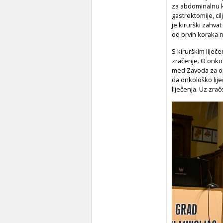
za abdominalnu ki
gastrektomije, cil
je kirurški zahvat
od prvih koraka n
S kirurškim liječ
zračenje. O onkol
med Zavoda za onk
da onkološko lije
liječenja. Uz zra