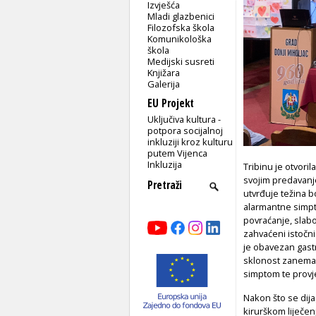
Izvješća
Mladi glazbenici
Filozofska škola
Komunikološka
škola
Medijski susreti
Knjižara
Galerija
EU Projekt
Uključiva kultura -
potpora socijalnoj
inkluziji kroz kulturu
putem Vijenca
Inkluzija
Tribinu je otvoril
svojim predavanj
utvrđuje težina b
alarmantne simpto
povraćanje, slabok
zahvaćeni istočni 
je obavezan gast
sklonost zanemari
simptom te provjer
Nakon što se dijag
kirurškom liječen