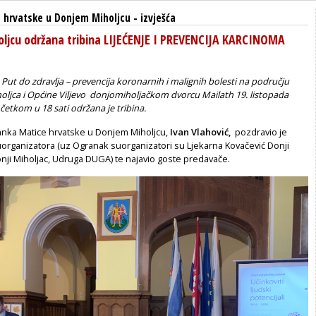
 hrvatske u Donjem Miholjcu
-
izvješća
ljcu održana tribina LIJEĆENJE I PREVENCIJA KARCINOMA
a
Put
do
zdravlja
–
prevencija
koronarnih
i
malignih
bolesti
na
području
oljca
i
Općine
Viljevo
donjomiholjačkom dvorcu Mailath 19. listopada
četkom u 18 sati održana je tribina.
nka Matice hrvatske u Donjem Miholjcu,
Ivan Vlahović,
pozdravio je
uorganizatora (uz Ogranak suorganizatori su Ljekarna Kovačević Donji
nji Miholjac, Udruga DUGA) te najavio goste predavače.