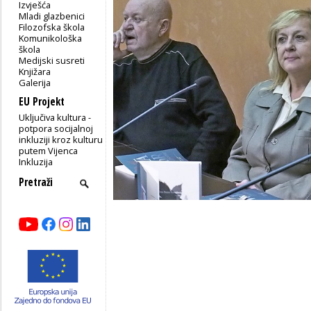
Izvješća
Mladi glazbenici
Filozofska škola
Komunikološka
škola
Medijski susreti
Knjižara
Galerija
EU Projekt
Uključiva kultura -
potpora socijalnoj
inkluziji kroz kulturu
putem Vijenca
Inkluzija