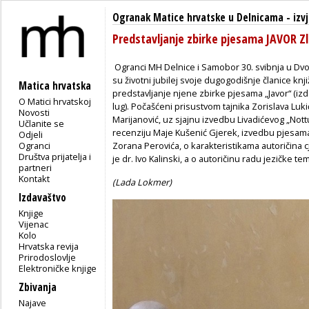
Ogranak Matice hrvatske u Delnicama
-
izv
Predstavljanje zbirke pjesama JAVOR Zl
Ogranci MH Delnice i Samobor 30. svibnja u Dvora
su životni jubilej svoje dugogodišnje članice kn
Matica hrvatska
predstavljanje njene zbirke pjesama „Javor“ (iz
O Matici hrvatskoj
lug). Počašćeni prisustvom tajnika Zorislava Lu
Novosti
Marijanović, uz sjajnu izvedbu Livadićevog „Nott
Učlanite se
recenziju Maje Kušenić Gjerek, izvedbu pjesam
Odjeli
Ogranci
Zorana Perovića, o karakteristikama autoričina 
Društva prijatelja i
je dr. Ivo Kalinski, a o autoričinu radu jezičke tem
partneri
Kontakt
(Lada Lokmer)
Izdavaštvo
Knjige
Vijenac
Kolo
Hrvatska revija
Prirodoslovlje
Elektroničke knjige
Zbivanja
Najave