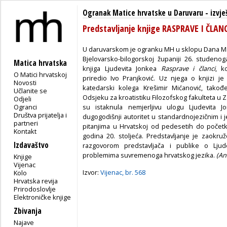
Ogranak Matice hrvatske u Daruvaru
-
izvje
Predstavljanje knjige RASPRAVE I ČLANC
U daruvarskom je ogranku MH u sklopu Dana Ma
Bjelovarsko-bilogorskoj
županiji 26. studenog
Matica hrvatska
knjiga Ljudevita Jonkea
Rasprave i članci
, k
O Matici hrvatskoj
priredio Ivo Pranjković. Uz njega o knjizi je
Novosti
katedarski kolega Krešimir Mićanović, tako
Učlanite se
Odsjeku za kroatistiku Filozofskog fakulteta u 
Odjeli
Ogranci
su istaknula nemjerljivu ulogu Ljudevita J
Društva prijatelja i
dugogodišnji autoritet u standardnojezičnim i j
partneri
pitanjima u Hrvatskoj od pedesetih do poče
Kontakt
godina 20. stoljeća. Predstavljanje je zaokru
Izdavaštvo
razgovorom predstavljača i publike o Ljud
problemima suvremenoga hrvatskog jezika.
(An
Knjige
Vijenac
Izvor:
Vijenac, br. 568
Kolo
Hrvatska revija
Prirodoslovlje
Elektroničke knjige
Zbivanja
Najave