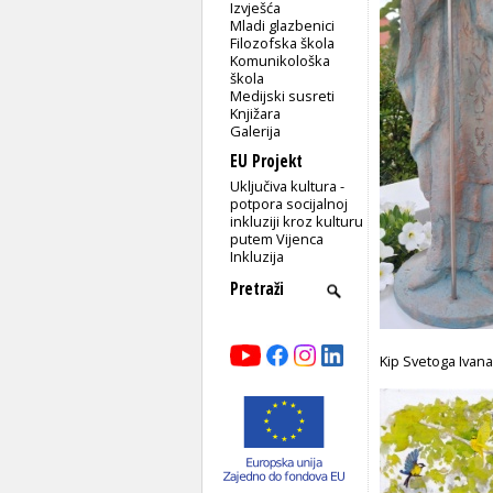
Izvješća
Mladi glazbenici
Filozofska škola
Komunikološka
škola
Medijski susreti
Knjižara
Galerija
EU Projekt
Uključiva kultura -
potpora socijalnoj
inkluziji kroz kulturu
putem Vijenca
Inkluzija
Kip Svetoga Ivana 