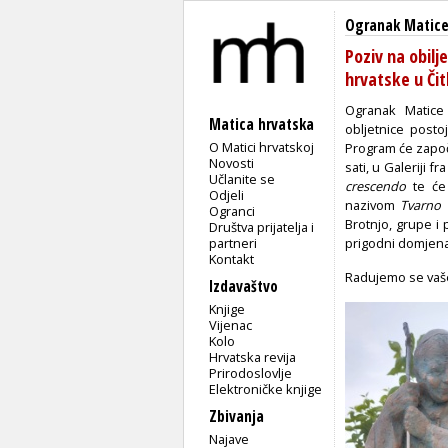
Ogranak Matice 
Poziv na obilj
hrvatske u Čit
Ogranak Matice 
Matica hrvatska
obljetnice posto
O Matici hrvatskoj
Program će započe
Novosti
sati, u Galeriji 
Učlanite se
crescendo
te će 
Odjeli
nazivom
Tvarno 
Ogranci
Brotnjo, grupe i 
Društva prijatelja i
partneri
prigodni domjena
Kontakt
Radujemo se vaš
Izdavaštvo
Knjige
Vijenac
Kolo
Hrvatska revija
Prirodoslovlje
Elektroničke knjige
Zbivanja
Najave