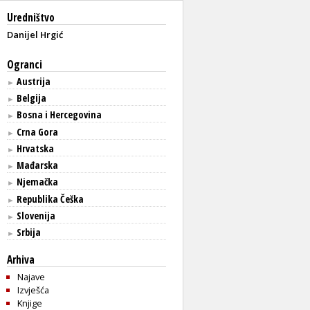
Uredništvo
Danijel Hrgić
Ogranci
Austrija
►
Belgija
►
Bosna i Hercegovina
►
Crna Gora
►
Hrvatska
►
Mađarska
►
Njemačka
►
Republika Češka
►
Slovenija
►
Srbija
►
Arhiva
Najave
Izvješća
Knjige