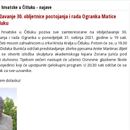
hrvatske u Čitluku
-
najave
ežavanje 30. obljetnice postojanja i rada Ogranka Matice
luku
hrvatske u Čitluku poziva sve zainteresirane na obilježavanje 30.
janja i rada Ogranka u ponedjeljak 31. svibnja 2021. godine u 19 sati.
ti misom zahvalnicom u crkvi Krista Kralja u Čitluku. Potom će se, u 19.30
fra Didaka Buntića održati predstavljanje zbirke pjesama Anite Martinac
Bijeli
se otvoriti izložba skulptura akademskoga kipara Zorana Jurića pod
i duhovno
. Tijekom večeri nastupit će učenici Osnovne glazbene škole
pojedinci koji će upotpuniti cjelokupni program. U 20.30 sati održat će se
k za sve uzvanike.
em dolasku!