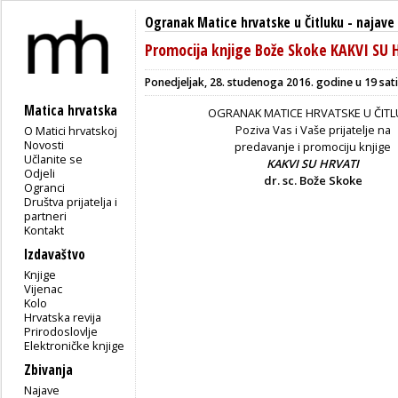
Ogranak Matice hrvatske u Čitluku
-
najave
Promocija knjige Bože Skoke KAKVI SU 
Ponedjeljak, 28. studenoga 2016. godine u 19 sati,
Matica hrvatska
OGRANAK MATICE HRVATSKE U ČIT
Poziva Vas i Vaše prijatelje na
O Matici hrvatskoj
Novosti
predavanje i promociju knjige
Učlanite se
KAKVI SU HRVATI
Odjeli
dr. sc. Bože Skoke
Ogranci
Društva prijatelja i
partneri
Kontakt
Izdavaštvo
Knjige
Vijenac
Kolo
Hrvatska revija
Prirodoslovlje
Elektroničke knjige
Zbivanja
Najave