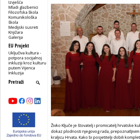
Izvješća
Mladi glazbenici
Filozofska škola
Komunikološka
škola
Medijski susreti
Knjižara
Galerija
EU Projekt
Uključiva kultura -
potpora socijalnoj
inkluziji kroz kulturu
putem Vijenca
Inkluzija
Živko Ključe je štovatelj i promicatelj hrvatske kul
dokaz plodnosti njegovog rada, prepoznatljivim
kraljicu Hrvata. Kako bi posjetitelji dobili komp