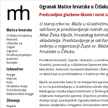
Ogranak Matice hrvatske u Čitluk
Predstavljeni glazbeno-likovni i notni za
U staroj crkvi sv. Blaža u Gradnićim
održano je predstavljanje notnih zap
Matica hrvatska
Mise Živka Ključe, hrvatskog kontra
O Matici hrvatskoj
Novosti
skladatelja. Predstavljanje je odr
Učlanite se
svibnju u organizaciji Župe sv. Blaž
Odjeli
Ogranci
hrvatske u Čitluku.
Društva prijatelja i
partneri
Fra Nikola Rosančić, župnik i domaćin, u uvodno
Kontakt
Gradnići, povezavši ju s Blaženom Djevicom Ma
Izdavaštvo
Marulićem, Antunom Gustavom Matošem i Živkom
za djela koja su predstavljena, o kojima je više 
Knjige
Vijenac
Ključe se potrudio kako bi se marijanske pjesm
Kolo
Hrvatska revija
to su na predstavljanju u Gradnićima učinile dvi
Prirodoslovlje
Međugorja i muška klapa Dobrkovići iz Širokog Bri
Elektroničke knjige
odabrane marijanske pjesme. Doprinos predstavlj
Zbivanja
Andrija Stojić, predsjednik Ogranka Matice hrva
darivao slavljenika s knjigama i broćanskim vin
Najave