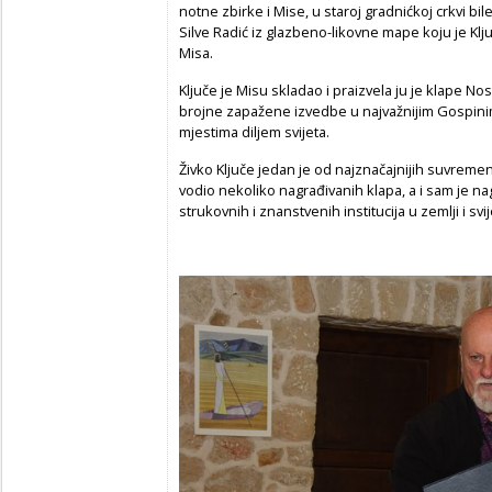
notne zbirke i Mise, u staroj gradnićkoj crkvi bi
Silve Radić iz glazbeno-likovne mape koju je Klju
Misa.
Ključe je Misu skladao i praizvela ju je klape No
brojne zapažene izvedbe u najvažnijim Gospinim s
mjestima diljem svijeta.
Živko Ključe jedan je od najznačajnijih suvremeni
vodio nekoliko nagrađivanih klapa, a i sam je nag
strukovnih i znanstvenih institucija u zemlji i svij