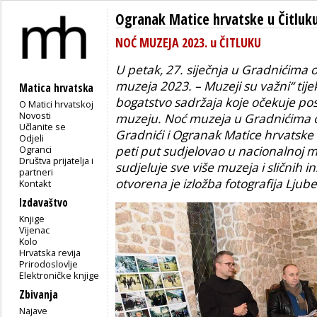
Ogranak Matice hrvatske u Čitluk
NOĆ MUZEJA 2023. u ČITLUKU
U petak, 27. siječnja u Gradnićima 
muzeja 2023. – Muzeji su važni“ tij
Matica hrvatska
bogatstvo sadržaja koje očekuje pos
O Matici hrvatskoj
Novosti
muzeju. Noć muzeja u Gradnićima or
Učlanite se
Gradnići i Ogranak Matice hrvatske Č
Odjeli
Ogranci
peti put sudjelovao u nacionalnoj ma
Društva prijatelja i
sudjeluje sve više muzeja i sličnih i
partneri
otvorena je izložba fotografija Ljub
Kontakt
Izdavaštvo
Knjige
Vijenac
Kolo
Hrvatska revija
Prirodoslovlje
Elektroničke knjige
Zbivanja
Najave