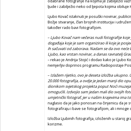
odabrane fotografije na kojima je zabilježio 
ljude i zabilježio neko od ljepota kojima obiluje
Ljubo Kovač istaknuti je posuški novinar, publicist
Božje stvaranje, član brojnih institucija i udruženj
također rado bavi fotografijom.
–
Ljubo Kovač nam večeras nudi fotografije koje j
događaja koje je sam organizirao ili koje je posje
ih sačuvati od zaborava. Nadam se da ovo neće bi
Ljubo, kao vrstan novinar, a danas ravnatelj Grad
– rekao je Andrija Stojić i dodao kako je Ljubo
nemjerljiv doprinos programu Radiopostaje Pos
–
Izlažem rijetko, ovo je deseta izložba ukupno. U
20.000 fotografija, a ovdje je jedan manji dio opu
dionikom svjetskog projekta poput Noći muzeja. 
omogućili. Izdvojio sam jedan mali dio svojih fot
umjetnički fotograf, jer u našim krajevima ima to
naglasio da je jako ponosan na činjenicu da je
fotografiraju i bave se fotografijom, ali i mnoge 
Izložba Ljubinih fotografija, izloženih u staroj g
korizme.