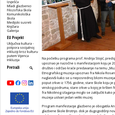
Izvješća
Mladi glazbenici
Filozofska škola
Komunikološka
škola
Medijski susreti
Knjižara
Galerija
EU Projekt
Uključiva kultura -
potpora socijalnoj
inkluziji kroz kulturu
putem Vijenca
Na početku programa prof. Andrija Stojić, preds
Inkluzija
upoznao je nazočne s manifestacijom koju je 
društvo i održao kraće predavanje na temu „Muzej
Etnografskog muzeja upoznao fra Nikola Rosanči
naglasivši kako se u neposrednoj blizini muzeja n
poput crkve iz 1756. godine, stare škole koju je 
vinskog podruma, stare crkve u kojoj je kršten f
fra Nikolinog izlaganja moglo se zaključiti kako 
muzeja ustvari jedan veliki muzej.
Program manifestacije glazbeno je obogatila An
glazbene škole Brotnjo. dok je dugogodišnji nov