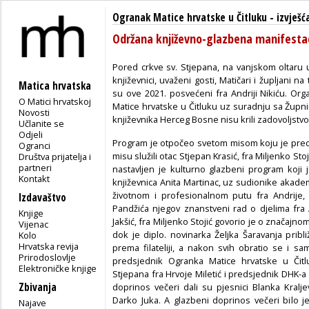
Ogranak Matice hrvatske u Čitluku
-
izvješć
Održana književno-glazbena manifest
Pored crkve sv. Stjepana, na vanjskom oltaru u
književnici, uvaženi gosti, Matičari i župljani n
Matica hrvatska
su ove 2021. posvećeni fra Andriji Nikiću. Or
O Matici hrvatskoj
Matice hrvatske u Čitluku uz suradnju sa Župn
Novosti
književnika Herceg Bosne nisu krili zadovoljstvo
Učlanite se
Odjeli
Program je otpočeo svetom misom koju je predv
Ogranci
misu služili otac Stjepan Krasić, fra Miljenko Sto
Društva prijatelja i
partneri
nastavljen je kulturno glazbeni program koji
Kontakt
književnica Anita Martinac, uz sudionike akademi
životnom i profesionalnom putu fra Andrije, 
Izdavaštvo
Pandžića njegov znanstveni rad o djelima fra
Knjige
Jakšić, fra Miljenko Stojić govorio je o značajno
Vijenac
dok je diplo. novinarka Željka Šaravanja pribl
Kolo
Hrvatska revija
prema filateliji, a nakon svih obratio se i sa
Prirodoslovlje
predsjednik Ogranka Matice hrvatske u Čitlu
Elektroničke knjige
Stjepana fra Hrvoje Miletić i predsjednik DHK-
Zbivanja
doprinos večeri dali su pjesnici Blanka Kralj
Darko Juka. A glazbeni doprinos večeri bilo j
Najave