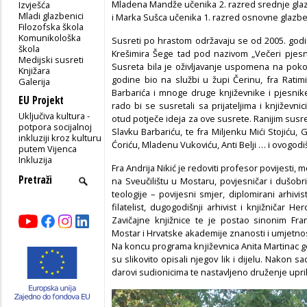
Mladena Mandže učenika 2. razred srednje glaz
Izvješća
Mladi glazbenici
i Marka Sušca učenika 1. razred osnovne glazbe
Filozofska škola
Komunikološka
Susreti po hrastom održavaju se od 2005. godine 
škola
Krešimira Šege tad pod nazivom „Večeri pjesniš
Medijski susreti
Susreta bila je oživljavanje uspomena na pokojn
Knjižara
godine bio na službi u župi Čerinu, fra Ratimi
Galerija
Barbarića i mnoge druge književnike i pjesnike
EU Projekt
rado bi se susretali sa prijateljima i književ
Uključiva kultura -
otud potječe ideja za ove susrete. Ranijim susre
potpora socijalnoj
Slavku Barbariću, te fra Miljenku Mići Stojiću, 
inkluziji kroz kulturu
Ćoriću, Mladenu Vukoviću, Anti Belji … i ovogodišn
putem Vijenca
Inkluzija
Fra Andrija Nikić je redoviti profesor povijesti,
na Sveučilištu u Mostaru, povjesničar i dušobri
teologije – povijesni smjer, diplomirani arhivist
filatelist, dugogodišnji arhivist i knjižničar H
Zavičajne knjižnice te je postao sinonim Fra
Mostar i Hrvatske akademije znanosti i umjetnos
Na koncu programa književnica Anita Martinac gov
su slikovito opisali njegov lik i dijelu. Nakon 
darovi sudionicima te nastavljeno druženje upr