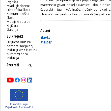
Izvješća
materinski govor naselja Ravnice, iako je nek
Mladi glazbenici
čabarskim (ua = va). Inače, rječnik ponekad s
Filozofska škola
Komunikološka
glasovnih varijanti; za krv npr. ima ih čak pet: karv,
škola
Medijski susreti
Knjižara
Galerija
Autori
EU Projekt
Slavko
Uključiva kultura -
Malnar
potpora socijalnoj
inkluziji kroz kulturu
putem Vijenca
Inkluzija