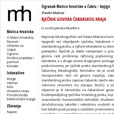
Ogranak Matice hrvatske u Čabru
-
knjige
Slavko Malnar
RJEČNIK GOVORA ČABARSKOG KRAJA
Iz osvrta Jakoba Muellera
Matica hrvatska
Najnoviji leksikografski rad Slavka Malnara konc
O Matici hrvatskoj
Novosti
njegovih već objavljenih rječnika. Natuknice 
Učlanite se
standardnog jezika, a njihovi ekvivalenti su 
Odjeli
pamejnku. Rječnik je dakle namijenjen u pr
Ogranci
govora radi proširenja njihovog pojmovnog s
Društva prijatelja i
identiteta, a s druge strane dragocjeno pomaga
partneri
jezikoslovcima, jer rječnik preko standardnog 
Kontakt
čabarskoj leksikografiji. Normalno da je izr
Izdavaštvo
neusporedivo veći od govora narječja, zato 
Knjige
standardnog jezika zapisao čabarski riječni ekvi
Vijenac
odnosno sinonimni niz (čarapa- štunf,); a i
Kolo
objasnio je ili obrazložio na čabarskom govor
Hrvatska revija
Enciklopedijskog rječnika hrvatskog jezika, koj
Prirodoslovlje
Elektroničke knjige
znanstvenih, humanističkih, tehničkih, društvenih
stručnihizraza, također i nekolicinu osobnih i
Zbivanja
kao lokalni jezik postoji u različitim, prvenstv
Najave
U rječniku je upotrebljavan prije svega govor ši