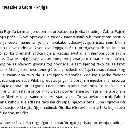
 hrvatske u Čabru
-
knjige
a Pajniča izniman je doprinos proučavanju jezika i tradicije Čabra. Pajnič
ojih priča i likova opredjeluje za dokumentarističko-humorističan pristup
nja često mame smijeh, ali svakako oduševljavaju i isticanjem bitnih
ih uz svakodnevni život. Ova knjiga, ističe u predgovoru dr. sc. Kristina
o zbirka dramskih sličica koje prikazuju život u izmišljenom goranskom
ke. Ova je knjiga svojevrstan kompendij znanja o čabarskom zavičaju,
og na zavičajnom govoru tog područja, a zamišljenog tako da se kroz
oblik čitatelju prenesu temelji života, prošlosti, običaja i navada čabarskog
a je zamišljena tako da u izmišljeno mjestašce Zdoune Blječke žandar
nicu koji se zove Pilok i predstavlja ga malobrojnim mještanima naloživši
običaj tog doba – punu godinu dana brinu o tom nesretniku. To znači da mu
 hranu i smještaj, a on će im to vraćati povremenim pomaganjima u brojnim
ne Blječke imaju samo osmero stanovnika. To su nešto imućniji Fabe i
na, njihovi susjedi i ne tako imućni Jape, njegova žena Luba i njihova kći
oš i susjede Margita čiji je nadimak Girofka (Gerovčanka) te Niža koju zovu
čigledno, iz Tršća.
.novilist.hr/rijeka-regija/gorski-kotar/drugaciji-pristup-ocuvanju-tradicije-
-matice-hrvatske-objavio-pilok-bojana-pajnica/