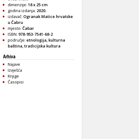
dimenzije:
18 x 25 cm
godina izdanja:
2020.
izdavač:
Ogranak Matice hrvatske
u Čabru
mjesto:
Čabar
ISBN:
978-953-7541-68-2
područje:
etnologija
,
kulturna
baština
,
tradicijska kultura
Arhiva
Najave
Izvješća
Knjige
Časopisi