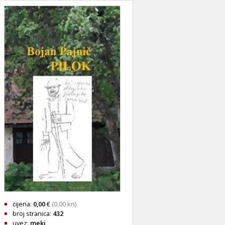
cijena:
0,00
€
(0,00 kn)
broj stranica:
432
uvez:
meki