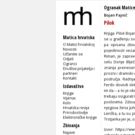
Ogranak Matice
Bojan Pajnič
Pilok
Knjiga
Pilok
Bojan
Matica hrvatska
se u građenju sv
O Matici hrvatskoj
pa opisana zbiva
Novosti
pojedinosti vezan
Učlanite se
Riman, je zaprav
Odjeli
selu Donje Blječ
Ogranci
znanja prenesen
Društva prijatelja i
partneri
prozni i dramski 
Kontakt
područja. Radnj
Ferdo dovodi skit
Izdavaštvo
im da – a to je 
Knjige
trebaju osigurati
Vijenac
poslovima. Zdou
Kolo
Hrvatska revija
njegova žena Juha
Prirodoslovlje
Lenčka, a tu su j
Elektroničke knjige
Trstjanka jer je, o
Zbivanja
Izvor:
https://www
Najave
cabarski-ogranak