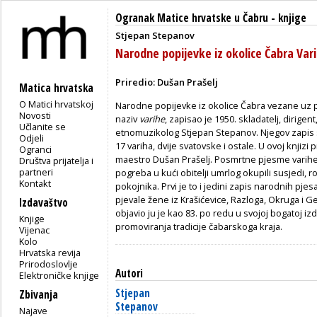
Ogranak Matice hrvatske u Čabru
-
knjige
Stjepan Stepanov
Narodne popijevke iz okolice Čabra Vari
Priredio: Dušan Prašelj
Matica hrvatska
O Matici hrvatskoj
Narodne popijevke iz okolice Čabra vezane uz 
Novosti
naziv
varihe
, zapisao je 1950. skladatelj, dirigen
Učlanite se
etnomuzikolog Stjepan Stepanov. Njegov zapis
Odjeli
17 variha, dvije svatovske i ostale. U ovoj knjiz
Ogranci
maestro Dušan Prašelj. Posmrtne pjesme varihe b
Društva prijatelja i
partneri
pogreba u kući obitelji umrlog okupili susjedi, rod
Kontakt
pokojnika. Prvi je to i jedini zapis narodnih pje
pjevale žene iz Krašićevice, Razloga, Okruga i 
Izdavaštvo
objavio ju je kao 83. po redu u svojoj bogatoj i
Knjige
promoviranja tradicije čabarskoga kraja.
Vijenac
Kolo
Hrvatska revija
Prirodoslovlje
Autori
Elektroničke knjige
Stjepan
Zbivanja
Stepanov
Najave