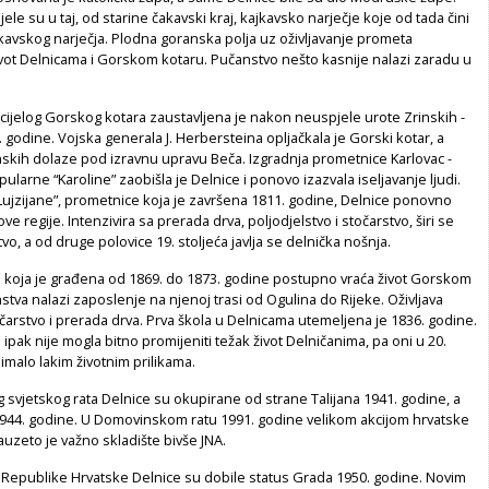
jele su u taj, od starine čakavski kraj, kajkavsko narječje koje od tada čini
kavskog narječja. Plodna goranska polja uz oživljavanje prometa
vot Delnicama i Gorskom kotaru. Pučanstvo nešto kasnije nalazi zaradu u
cijelog Gorskog kotara zaustavljena je nakon neuspjele urote Zrinskih -
godine. Vojska generala J. Herbersteina opljačkala je Gorski kotar, a
inskih dolaze pod izravnu upravu Beča. Izgradnja prometnice Karlovac -
pularne “Karoline” zaobišla je Delnice i ponovo izazvala iseljavanje ljudi.
Lujzijane”, prometnice koja je završena 1811. godine, Delnice ponovno
ve regije. Intenzivira sa prerada drva, poljodjelstvo i stočarstvo, širi se
vo, a od druge polovice 19. stoljeća javlja se delnička nošnja.
ca koja je građena od 1869. do 1873. godine postupno vraća život Gorskom
stva nalazi zaposlenje na njenoj trasi od Ogulina do Rijeke. Oživljava
očarstvo i prerada drva. Prva škola u Delnicama utemeljena je 1836. godine.
 ipak nije mogla bitno promijeniti težak život Delničanima, pa oni u 20.
nimalo lakim životnim prilikama.
svjetskog rata Delnice su okupirane od strane Talijana 1941. godine, a
44. godine. U Domovinskom ratu 1991. godine velikom akcijom hrvatske
zauzeto je važno skladište bivše JNA.
epublike Hrvatske Delnice su dobile status Grada 1950. godine. Novim