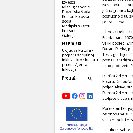
Izvješća
Nove obitelji doni
Mladi glazbenici
južnu granicu kaj
Filozofska škola
postupno daju ži
Komunikološka
škola
preradi drva.
Medijski susreti
Knjižara
Obnova Delnica i 
Galerija
Frankopana 1670. 
EU Projekt
veliki posjedi Zr
Bakar - Rijeka, po
Uključiva kultura -
Tek izgradnjom “
potpora socijalnoj
inkluziji kroz kulturu
postaju središte o
putem Vijenca
sitno poduzetništ
Inkluzija
Riječka željezni
kotaru. Dio pučan
poljodjelstvo, st
Riječka željeznica
stoljeće ulaze s 
Početkom Drugog 
oslobođene su 19
vojske i policije 
Odlukom Sabora R