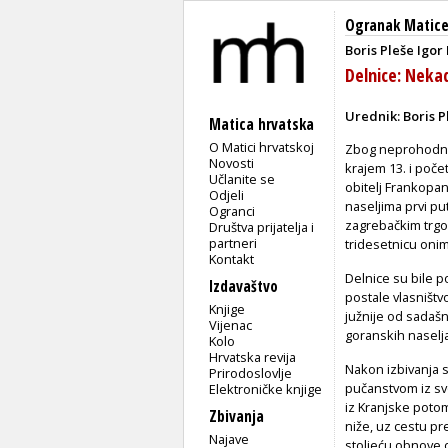
Ogranak Matice
Boris Pleše
Igor
Delnice: Neka
Urednik: Boris P
Matica hrvatska
O Matici hrvatskoj
Zbog neprohodnos
Novosti
krajem 13. i poče
Učlanite se
obitelj Frankopan
Odjeli
naseljima prvi pu
Ogranci
zagrebačkim trgov
Društva prijatelja i
partneri
tridesetnicu onim
Kontakt
Delnice su bile p
Izdavaštvo
postale vlasništv
Knjige
južnije od sadašnj
Vijenac
goranskih naselja
Kolo
Hrvatska revija
Nakon izbivanja s
Prirodoslovlje
pučanstvom iz sv
Elektroničke knjige
iz Kranjske potom
Zbivanja
niže, uz cestu pr
Najave
stoljeću obnove 