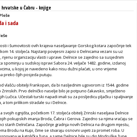
 hrvatske u Čabru
-
knjige
 Pleše
da i sada
leše
ti i šumovitosti ovih krajeva naseljavanje Gorskog kotara započinje tek
tkom 14. stoljeća. Najstariji povijesni zapisi o Delnicama vezani su uz
, njenu organizaciju vlasti i uprave. Delnice se zajedno sa susjednim
ta spominju u sudskoj ispravi Sabora 24. veljače 1482. godine, izdanoj
cima, u kojoj je navedeno kako nisu dužni plaćati, u ono vrijeme
a preko čijih posjeda putuju.
od vlašću obitelji Frankopan, da bi nasljednim ugovorom iz 1544. godine
o Zrinskih. Prvo delničko naselje bilo je potpuno čakavsko, smješteno
ih Lučica. Učestali turski napadi imali su za posljedicu pljačku i spaljivanje
, a tom prilikom stradale su i Delnice.
a svojih ognjišta, početkom 17. stoljeća obitelj Zrinski naseljava Delnice
ojih pokupskih imanja Broda, Čabra i Gerova. Zajedno sa njima vraćaju se
ci starih Delničana. Započinje gradnja novih Delnica na drugom mjestu,
ema Brodu na Kupi, čime se stvaraju osnovni uvjeti za promet roba. U
osnovana je katolička župa, a same Delnice bile su dio Modruške župe.