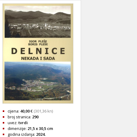
cijena:
40,00
€
(301,36 kn)
broj stranica:
290
uvez:
tvrdi
dimenzije:
21,5 x 30,5 cm
godina izdanja:
2024.