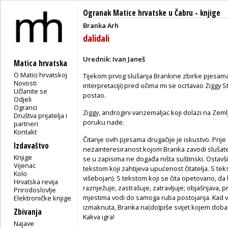
Ogranak Matice hrvatske u Čabru
-
knjige
Branka Arh
dalidali
Urednik: Ivan Janeš
Matica hrvatska
O Matici hrvatskoj
Tijekom prvog slušanja Brankine zbirke pjesama 
Novosti
interpretaciji) pred očima mi se ocrtavao Ziggy 
Učlanite se
postao.
Odjeli
Ogranci
Ziggy, androgini vanzemaljac koji dolazi na Zem
Društva prijatelja i
poruku nade.
partneri
Kontakt
Čitanje ovih pjesama drugačije je iskustvo. Prije
Izdavaštvo
nezainteresiranost kojom Branka zavodi slušatel
Knjige
se u zapisima ne događa ništa suštinski. Ostav
Vijenac
tekstom koji zahtijeva upućenost čitatelja. S teks
Kolo
višebojan). S tekstom koji se čita opetovano, da b
Hrvatska revija
raznježuje, zastrašuje, zatravljuje; objašnjava, pro
Prirodoslovlje
mjestima vodi do samoga ruba postojanja. Kad vi
Elektroničke knjige
izmaknuta, Branka na(do)piše svijet kojem dobac
Zbivanja
Kakva igra!
Najave