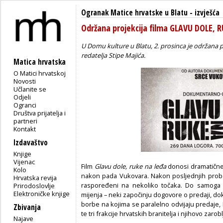
Ogranak Matice hrvatske u Blatu
-
izvješća
Održana projekcija filma GLAVU DOLE, 
U Domu kulture u Blatu, 2. prosinca je održana p
redatelja Stipe Majića.
Matica hrvatska
O Matici hrvatskoj
Novosti
Učlanite se
Odjeli
Ogranci
Društva prijatelja i
partneri
Kontakt
Izdavaštvo
Knjige
Vijenac
Film
Glavu dole, ruke na leđa
donosi dramatične 
Kolo
nakon pada Vukovara. Nakon posljednjih proboj
Hrvatska revija
raspoređeni na nekoliko točaka. Do samoga k
Prirodoslovlje
Elektroničke knjige
mijenja – neki započinju dogovore o predaji, do
borbe na kojima se paralelno odvijaju predaje, B
Zbivanja
te tri frakcije hrvatskih branitelja i njihovo zarob
Najave