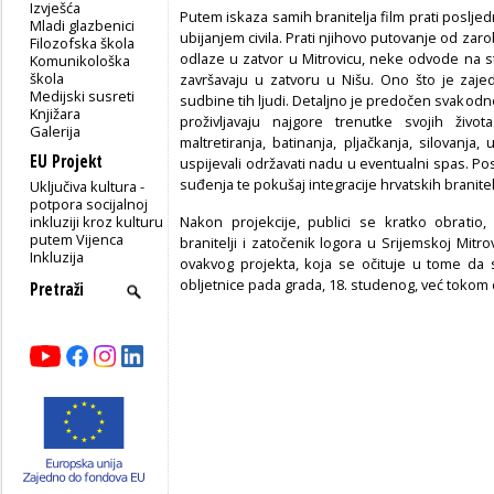
Izvješća
Putem iskaza samih branitelja film prati poslj
Mladi glazbenici
ubijanjem civila. Prati njihovo putovanje od zar
Filozofska škola
odlaze u zatvor u Mitrovicu, neke odvode na s
Komunikološka
škola
završavaju u zatvoru u Nišu. Ono što je zaj
Medijski susreti
sudbine tih ljudi. Detaljno je predočen svakodne
Knjižara
proživljavaju najgore trenutke svojih života
Galerija
maltretiranja, batinanja, pljačkanja, silovanj
EU Projekt
uspijevali održavati nadu u eventualni spas. Posl
suđenja te pokušaj integracije hrvatskih branitel
Uključiva kultura -
potpora socijalnoj
inkluziji kroz kulturu
Nakon projekcije, publici se kratko obratio
putem Vijenca
branitelji i zatočenik logora u Srijemskoj Mitro
Inkluzija
ovakvog projekta, koja se očituje u tome d
obljetnice pada grada, 18. studenog, već tokom c