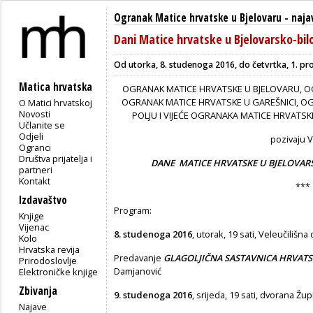
Ogranak Matice hrvatske u Bjelovaru
-
naja
Dani Matice hrvatske u Bjelovarsko-bilo
Od utorka, 8. studenoga 2016, do četvrtka, 1. pr
Matica hrvatska
OGRANAK MATICE HRVATSKE U BJELOVARU, O
OGRANAK MATICE HRVATSKE U GAREŠNICI, O
O Matici hrvatskoj
Novosti
POLJU I VIJEĆE OGRANAKA MATICE HRVATS
Učlanite se
Odjeli
pozivaju 
Ogranci
Društva prijatelja i
DANE MATICE HRVATSKE U BJELOVARS
partneri
Kontakt
***
Izdavaštvo
Program:
Knjige
Vijenac
8. studenoga 2016
, utorak, 19 sati, Veleučilišna
Kolo
Hrvatska revija
Predavanje
GLAGOLJIČNA SASTAVNICA HRVAT
Prirodoslovlje
Damjanović
Elektroničke knjige
Zbivanja
9. studenoga 2016
, srijeda, 19 sati, dvorana Žu
Najave