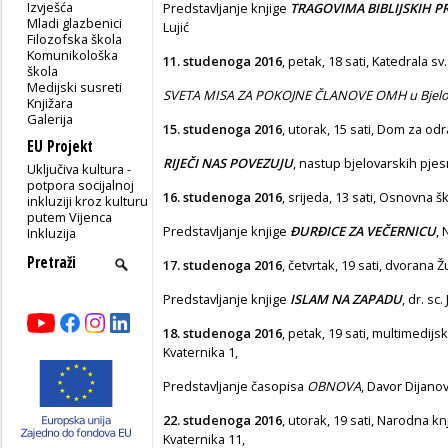
Izvješća
Predstavljanje knjige
TRAGOVIMA BIBLIJSKIH P
Mladi glazbenici
Lujić
Filozofska škola
Komunikološka
11. studenoga 2016
, petak, 18 sati, Katedrala sv
škola
Medijski susreti
SVETA MISA ZA POKOJNE ČLANOVE OMH u Bjelo
Knjižara
Galerija
15. studenoga 2016
, utorak, 15 sati, Dom za od
EU Projekt
RIJEČI NAS POVEZUJU
, nastup bjelovarskih pjes
Uključiva kultura -
potpora socijalnoj
16. studenoga 2016
, srijeda, 13 sati, Osnovna š
inkluziji kroz kulturu
putem Vijenca
Predstavljanje knjige
Đ
URĐICE ZA VEČERNICU
,
Inkluzija
17. studenoga 2016
, četvrtak, 19 sati, dvorana 
Predstavljanje knjige
ISLAM NA ZAPADU
, dr. sc
18. studenoga 2016
, petak, 19 sati, multimedijs
Kvaternika 1,
Predstavljanje časopisa
O
BNOVA
, Davor Dijano
22. studenoga 2016
, utorak, 19 sati, Narodna knji
Kvaternika 11,