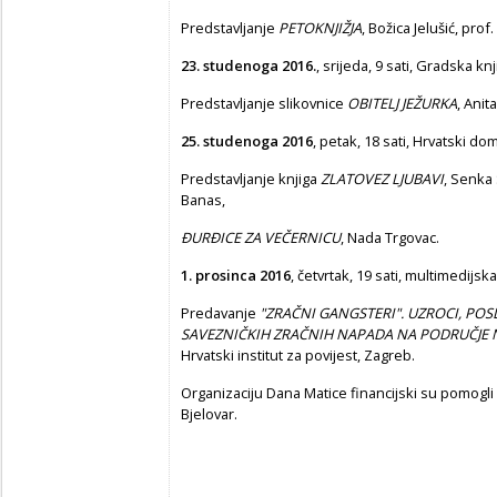
Predstavljanje
P
E
T
O
KNJIŽJA
, Božica Jelušić, prof.
23. studenoga 2016.
, srijeda, 9 sati, Gradska k
Predstavljanje slikovnice
O
BITELJ JEŽURKA
, Anit
25. studenoga 2016
, petak, 18 sati, Hrvatski do
Predstavljanje knjiga
ZLATOVEZ LJUBAVI
, Senka 
Banas,
Đ
URĐICE ZA VEČERNICU
, Nada Trgovac.
1. prosinca 2016
, četvrtak, 19 sati, multimedijs
Predavanje
"ZRAČNI GANGSTERI". UZROCI, POS
SAVEZNIČKIH ZRAČNIH NAPADA NA PODRUČJE
Hrvatski institut za povijest, Zagreb.
Organizaciju Dana Matice financijski su pomogli
Bjelovar.