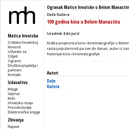
Ogranak Matice hrvatske u Belom Manastir
Deže Kučera
100 godina kina u Belom Manastiru
Urednik: Edo Jurić
Matica hrvatska
O Matici hrvatskoj
Kratka povjesnica kina i kinematografije u Belo
Novosti
rasta popularnosti pa sve do danas, autor iz sv
Učlanite se
historijat kina i kinematografije.
Odjeli
Ogranci
Društva prijatelja i
partneri
Autori
Kontakt
Deže
Izdavaštvo
Kučera
Knjige
Vijenac
Kolo
Hrvatska revija
Prirodoslovlje
Elektroničke knjige
Zbivanja
Najave