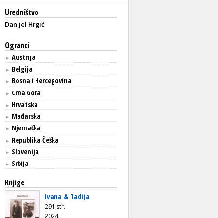
Uredništvo
Danijel Hrgić
Ogranci
Austrija
►
Belgija
►
Bosna i Hercegovina
►
Crna Gora
►
Hrvatska
►
Mađarska
►
Njemačka
►
Republika Češka
►
Slovenija
►
Srbija
►
Knjige
Ivana & Tadija
291 str.
2024.