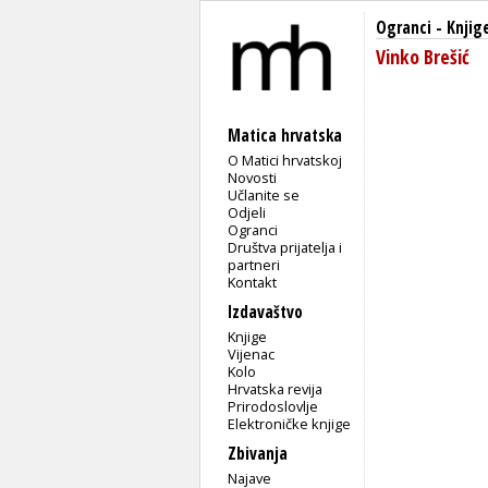
Ogranci
-
Knjig
Vinko Brešić
Matica hrvatska
O Matici hrvatskoj
Novosti
Učlanite se
Odjeli
Ogranci
Društva prijatelja i
partneri
Kontakt
Izdavaštvo
Knjige
Vijenac
Kolo
Hrvatska revija
Prirodoslovlje
Elektroničke knjige
Zbivanja
Najave