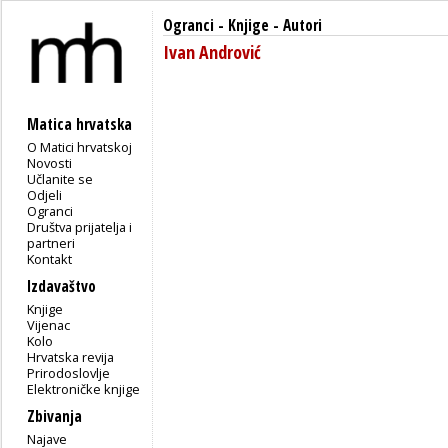
Ogranci
-
Knjige
- Autori
Ivan Andrović
Matica hrvatska
O Matici hrvatskoj
Novosti
Učlanite se
Odjeli
Ogranci
Društva prijatelja i
partneri
Kontakt
Izdavaštvo
Knjige
Vijenac
Kolo
Hrvatska revija
Prirodoslovlje
Elektroničke knjige
Zbivanja
Najave