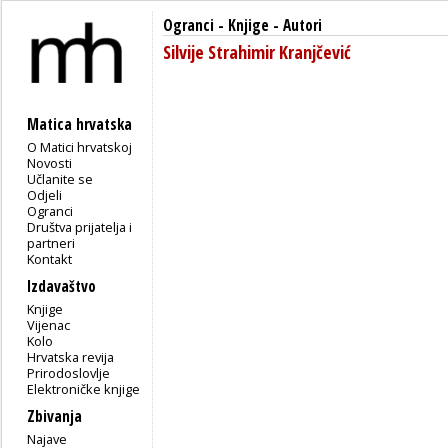
Ogranci
-
Knjige
- Autori
Silvije Strahimir Kranjčević
Matica hrvatska
O Matici hrvatskoj
Novosti
Učlanite se
Odjeli
Ogranci
Društva prijatelja i
partneri
Kontakt
Izdavaštvo
Knjige
Vijenac
Kolo
Hrvatska revija
Prirodoslovlje
Elektroničke knjige
Zbivanja
Najave