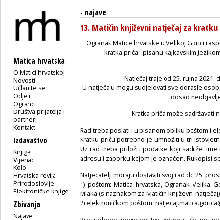
-
najave
13. Matičin književni natječaj za krat
Ogranak Matice hrvatske u Velikoj Gorici raspi
kratka priča - pisanu kajkavskim jezikom
Matica hrvatska
O Matici hrvatskoj
Natječaj traje od 25. rujna 2021. 
Novosti
U natječaju mogu sudjelovati sve odrasle osob
Učlanite se
Odjeli
dosad neobjavlj
Ogranci
Društva prijatelja i
Kratka priča može sadržavati naj
partneri
Kontakt
Rad treba poslati i u pisanom obliku poštom i 
Kratku priču potrebno je umnožiti u tri istovjet
Izdavaštvo
Uz rad treba priložiti podatke koji sadrže: ime 
Knjige
adresu i zaporku kojom je označen.
Rukopisi se
Vijenac
Kolo
Natjecatelji moraju dostaviti svoj rad do 25. pro
Hrvatska revija
Prirodoslovlje
1) poštom: Matica hrvatska, Ogranak Velika G
Elektroničke knjige
Mlaka (s naznakom za Matičin književni natječaj)
2) elektroničkom poštom: natjecaj.matica.goric
Zbivanja
Najave
Prosudbeno povjerenstvo odabrat će po jed