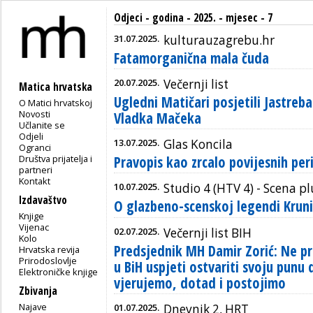
Odjeci - godina - 2025. - mjesec - 7
31.07.2025.
kulturauzagrebu.hr
Fatamorganična mala čuda
20.07.2025.
Večernji list
Matica hrvatska
Ugledni Matičari posjetili Jastr
O Matici hrvatskoj
Novosti
Vladka Mačeka
Učlanite se
Odjeli
13.07.2025.
Glas Koncila
Ogranci
Društva prijatelja i
Pravopis kao zrcalo povijesnih per
partneri
Kontakt
10.07.2025.
Studio 4 (HTV 4) - Scena pl
Izdavaštvo
O glazbeno-scenskoj legendi Kruni
Knjige
Vijenac
02.07.2025.
Večernji list BIH
Kolo
Predsjednik MH Damir Zorić: Ne pr
Hrvatska revija
Prirodoslovlje
u BiH uspjeti ostvariti svoju punu
Elektroničke knjige
vjerujemo, dotad i postojimo
Zbivanja
Najave
01.07.2025.
Dnevnik 2, HRT