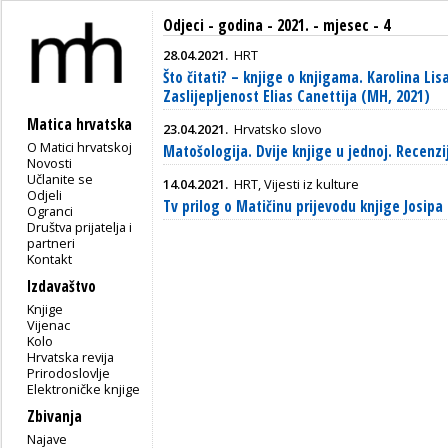
Odjeci - godina - 2021. - mjesec - 4
28.04.2021.
HRT
Što čitati? – knjige o knjigama. Karolina Li
Zaslijepljenost Elias Canettija (MH, 2021)
Matica hrvatska
23.04.2021.
Hrvatsko slovo
O Matici hrvatskoj
Matošologija. Dvije knjige u jednoj. Recenz
Novosti
Učlanite se
14.04.2021.
HRT, Vijesti iz kulture
Odjeli
Tv prilog o Matičinu prijevodu knjige Josip
Ogranci
Društva prijatelja i
partneri
Kontakt
Izdavaštvo
Knjige
Vijenac
Kolo
Hrvatska revija
Prirodoslovlje
Elektroničke knjige
Zbivanja
Najave