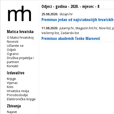
Odjeci - godina - 2020. - mjesec - 8
25.08.2020.
dizajn.hr
Preminuo jedan od najistaknutijih hrvatskih 
11.08.2020.
jutarnji.hr, Magazin.hrt.hr, Novi lis
Matica hrvatska
Večernji list, Zadarski list
O Matici hrvatskoj
Preminuo akademik Tonko Maroević
Novosti
Učlanite se
Odjeli
Ogranci
Društva prijatelja i
partneri
Kontakt
Izdavaštvo
Knjige
Vijenac
Kolo
Hrvatska revija
Prirodoslovlje
Elektroničke knjige
Zbivanja
Najave