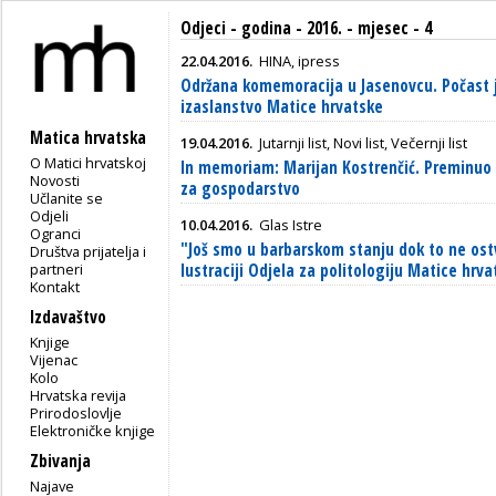
Odjeci - godina - 2016. - mjesec - 4
22.04.2016.
HINA, ipress
Održana komemoracija u Jasenovcu. Počast 
izaslanstvo Matice hrvatske
Matica hrvatska
19.04.2016.
Jutarnji list, Novi list, Večernji list
O Matici hrvatskoj
In memoriam: Marijan Kostrenčić. Preminuo 
Novosti
za gospodarstvo
Učlanite se
Odjeli
10.04.2016.
Glas Istre
Ogranci
"Još smo u barbarskom stanju dok to ne ost
Društva prijatelja i
partneri
lustraciji Odjela za politologiju Matice hrva
Kontakt
Izdavaštvo
Knjige
Vijenac
Kolo
Hrvatska revija
Prirodoslovlje
Elektroničke knjige
Zbivanja
Najave