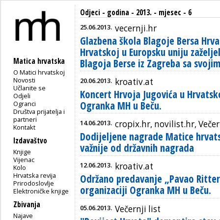
Odjeci - godina - 2013. - mjesec - 6
25.06.2013.
vecernji.hr
Glazbena škola Blagoje Bersa Hrva
Hrvatskoj u Europsku uniju zaželjel
Matica hrvatska
Blagoja Berse iz Zagreba sa svoji
O Matici hrvatskoj
Novosti
20.06.2013.
kroativ.at
Učlanite se
Koncert Hrvoja Jugovića u Hrvatsk
Odjeli
Ogranka MH u Beču.
Ogranci
Društva prijatelja i
partneri
14.06.2013.
cropix.hr, novilist.hr, Večern
Kontakt
Dodijeljene nagrade Matice hrvat
Izdavaštvo
važnije od državnih nagrada
Knjige
Vijenac
12.06.2013.
kroativ.at
Kolo
Hrvatska revija
Održano predavanje „Pavao Ritter 
Prirodoslovlje
organizaciji Ogranka MH u Beču.
Elektroničke knjige
Zbivanja
05.06.2013.
Večernji list
Najave