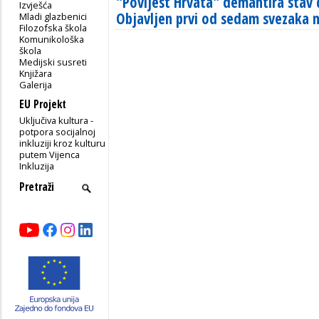
"Povijest Hrvata" demantira stav 
Izvješća
Objavljen prvi od sedam svezaka 
Mladi glazbenici
Filozofska škola
Komunikološka
škola
Medijski susreti
Knjižara
Galerija
EU Projekt
Uključiva kultura -
potpora socijalnoj
inkluziji kroz kulturu
putem Vijenca
Inkluzija