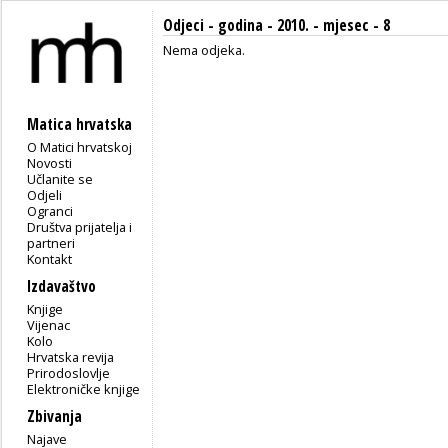
Odjeci - godina - 2010. - mjesec - 8
Nema odjeka.
Matica hrvatska
O Matici hrvatskoj
Novosti
Učlanite se
Odjeli
Ogranci
Društva prijatelja i
partneri
Kontakt
Izdavaštvo
Knjige
Vijenac
Kolo
Hrvatska revija
Prirodoslovlje
Elektroničke knjige
Zbivanja
Najave