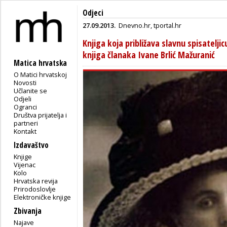
Odjeci
27.09.2013.
Dnevno.hr
,
tportal.hr
Knjiga koja približava slavnu spisatelji
knjiga članaka Ivane Brlić Mažuranić
Matica hrvatska
O Matici hrvatskoj
Novosti
Učlanite se
Odjeli
Ogranci
Društva prijatelja i
partneri
Kontakt
Izdavaštvo
Knjige
Vijenac
Kolo
Hrvatska revija
Prirodoslovlje
Elektroničke knjige
Zbivanja
Najave