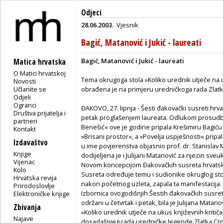
Odjeci
28.06.2003.
Vjesnik
Bagić, Matanović i Jukić - laureati
Bagić, Matanović i Jukić - laureati
Matica hrvatska
O Matici hrvatskoj
Tema okrugoga stola »Koliko urednik utječe na uku
Novosti
Učlanite se
obrađena je na primjeru uredničkoga rada Zlatk
Odjeli
Ogranci
ĐAKOVO, 27. lipnja - Šesti đakovački susreti hrva
Društva prijatelja i
petak proglašenjem laureata. Odlukom prosudb
partneri
Benešić« ove je godine pripala Krešimiru Bagiću
Kontakt
»Brisani prostor«, a »Povelja uspješnosti« pripal
Izdavaštvo
u ime povjerenstva objasnio prof. dr. Stanislav 
Knjige
dodijeljena je i Julijani Matanović za njezin sveu
Vijenac
Novom koncepcijom Đakovačkih susreta hrvatskih 
Kolo
Susreta određuje temu i sudionike okruglog stola
Hrvatska revija
nakon početnog uzleta, zapala ta manifestacija.
Prirodoslovlje
Izbornica ovogodišnjih Šestih đakovačkih susreta 
Elektroničke knjige
održani u četvrtak i petak, bila je Julijana Matano
Zbivanja
»Koliko urednik utječe na ukus književnih kritiča
Najave
dosadašnjeg rada uredničke legende Zlatka Crn