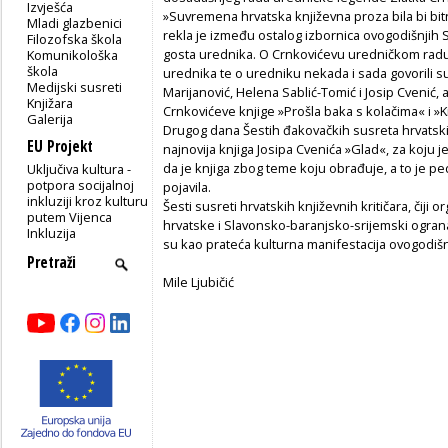
Izvješća
»Suvremena hrvatska književna proza bila bi bitn
Mladi glazbenici
rekla je između ostalog izbornica ovogodišnjih
Filozofska škola
gosta urednika. O Crnkovićevu uredničkom radu i o
Komunikološka
škola
urednika te o uredniku nekada i sada govorili s
Medijski susreti
Marijanović, Helena Sablić-Tomić i Josip Cvenić,
Knjižara
Crnkovićeve knjige »Prošla baka s kolačima« i »K
Galerija
Drugog dana Šestih đakovačkih susreta hrvatskih
EU Projekt
najnovija knjiga Josipa Cvenića »Glad«, za koju 
da je knjiga zbog teme koju obrađuje, a to je pedo
Uključiva kultura -
potpora socijalnoj
pojavila.
inkluziji kroz kulturu
Šesti susreti hrvatskih književnih kritičara, čiji
putem Vijenca
hrvatske i Slavonsko-baranjsko-srijemski ograna
Inkluzija
su kao prateća kulturna manifestacija ovogodišn
Mile Ljubičić