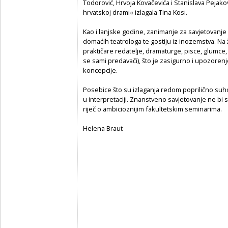
Todorović, Hrvoja Kovačevića i Stanislava Pejak
hrvatskoj drami« izlagala Tina Kosi.
Kao i lanjske godine, zanimanje za savjetovanje 
domaćih teatrologa te gostiju iz inozemstva. Na ž
praktičare redatelje, dramaturge, pisce, glumce, 
se sami predavači), što je zasigurno i upozore
koncepcije.
Posebice što su izlaganja redom poprilično suho
u interpretaciji. Znanstveno savjetovanje ne bi s
riječ o ambicioznijim fakultetskim seminarima.
Helena Braut