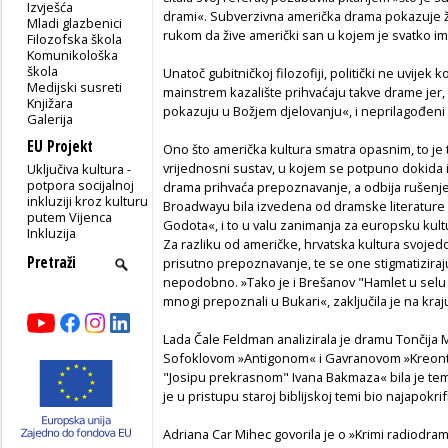
Izvješća
drami«. Subverzivna američka drama pokazuje živ
Mladi glazbenici
rukom da žive američki san u kojem je svatko im
Filozofska škola
Komunikološka
škola
Unatoč gubitničkoj filozofiji, politički ne uvijek
Medijski susreti
mainstrem kazalište prihvaćaju takve drame jer
Knjižara
pokazuju u Božjem djelovanju«, i neprilagođeni 
Galerija
EU Projekt
Ono što američka kultura smatra opasnim, to je t
vrijednosni sustav, u kojem se potpuno dokida 
Uključiva kultura -
potpora socijalnoj
drama prihvaća prepoznavanje, a odbija rušenje 
inkluziji kroz kulturu
Broadwayu bila izvedena od dramske literature
putem Vijenca
Godota«, i to u valu zanimanja za europsku kult
Inkluzija
Za razliku od američke, hrvatska kultura svojed
prisutno prepoznavanje, te se one stigmatiziraj
nepodobno. »Tako je i Brešanov "Hamlet u selu 
mnogi prepoznali u Bukari«, zaključila je na kraj
Lada Čale Feldman analizirala je dramu Tončija 
Sofoklovom »Antigonom« i Gavranovom »Kreonto
"Josipu prekrasnom" Ivana Bakmaza« bila je te
je u pristupu staroj biblijskoj temi bio najapokr
Adriana Car Mihec govorila je o »Krimi radiodra