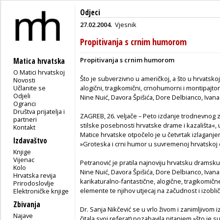
Odjeci
27.02.2004.
Vjesnik
Propitivanja s crnim humorom
Propitivanja s crnim humorom
Matica hrvatska
O Matici hrvatskoj
Što je subverzivno u američkoj, a što u hrvatskoj 
Novosti
Učlanite se
alogični, tragikomični, crnohumorni i montipajto
Odjeli
Nine Nuić, Davora Špišića, Dore Delbianco, Ivana 
Ogranci
Društva prijatelja i
ZAGREB, 26. veljače – Peto izdanje trodnevnog 
partneri
stilske posebnosti hrvatske drame i kazališta«, u 
Kontakt
Matice hrvatske otpočelo je u četvrtak izlagan
Izdavaštvo
»Groteska i crni humor u suvremenoj hrvatskoj 
Knjige
Vijenac
Petranović je pratila najnoviju hrvatsku dramsku
Kolo
Nine Nuić, Davora Špišića, Dore Delbianco, Ivana 
Hrvatska revija
karikaturalno-fantastične, alogične, tragikomi
Prirodoslovlje
elemente te njihov utjecaj na začudnost i izobli
Elektroničke knjige
Zbivanja
Dr. Sanja Nikčević se u vrlo živom i zanimljivom i
Najave
čitala svoj referat) pozabavila pitanjem »što je 