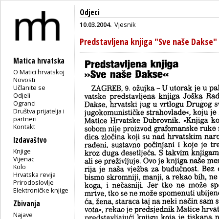
Odjeci
10.03.2004.
Vjesnik
Predstavljena knjiga "Sve naše Dakse"
Matica hrvatska
O Matici hrvatskoj
Novosti
Učlanite se
Odjeli
Ogranci
Društva prijatelja i
partneri
Kontakt
Izdavaštvo
Knjige
Vijenac
Kolo
Hrvatska revija
Prirodoslovlje
Elektroničke knjige
Zbivanja
Najave