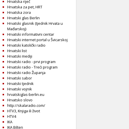
Hrvatska riječ
Hrvatska za pet, HRT
Hrvatska zora
Hrvatski glas Berlin
Hrvatski glasnik (tjednik Hrvata u
Mađarskoj)
Hrvatski informativni centar
Hrvatski internet portal u Švicarskoj
Hrvatski katolički radio
Hrvatski list
Hrvatski mediji
Hrvatski radio - prvi program
Hrvatski radio - Treći program
Hrvatski radio Županja
Hrvatski sabor
Hrvatski tjednik
Hrvatski vojnik
hrvatskiglas-berlin.eu
Hrvatsko slovo
http://skalaradio.com/
HTV3, Knjiga ili život
HTV4
IKA
IKA Bilten