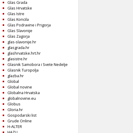
Glas Grada
Glas Hrvatske
Glas Istre
Glas Koncila
Glas Podravine i Prigorja
Glas Slavonije
Glas Zagorja
glas-slavonije.hr
glasgrada.hr
glashrvatske.hrt.hr
glasistre.hr
Glasnik Samobora i Svete Nedelje
Glasnik Turopolja
glazba.hr
Global
Global novine
Globalna Hrvatska
globalnovine.eu
Globus
Gloria.hr
Gospodarski list
Grude Online
H-ALTER
HAZU