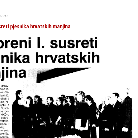
Istre
sreti pjesnika hrvatskih manjina