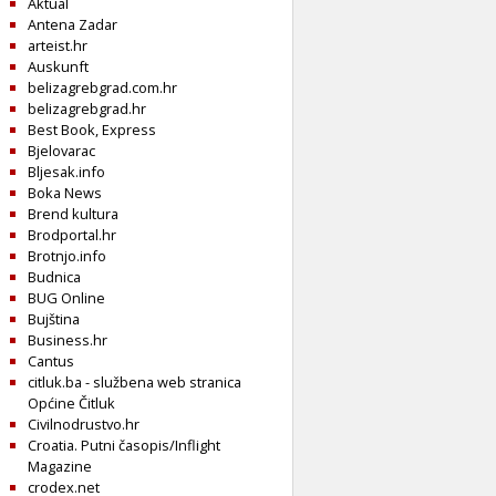
Aktual
Antena Zadar
arteist.hr
Auskunft
belizagrebgrad.com.hr
belizagrebgrad.hr
Best Book, Express
Bjelovarac
Bljesak.info
Boka News
Brend kultura
Brodportal.hr
Brotnjo.info
Budnica
BUG Online
Bujština
Business.hr
Cantus
citluk.ba - službena web stranica
Općine Čitluk
Civilnodrustvo.hr
Croatia. Putni časopis/Inflight
Magazine
crodex.net