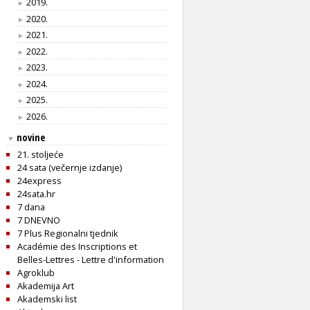
2019.
►
2020.
►
2021.
►
2022.
►
2023.
►
2024.
►
2025.
►
2026.
►
novine
▼
21. stoljeće
24 sata (večernje izdanje)
24express
24sata.hr
7 dana
7 DNEVNO
7 Plus Regionalni tjednik
Académie des Inscriptions et
Belles-Lettres - Lettre d'information
Agroklub
Akademija Art
Akademski list