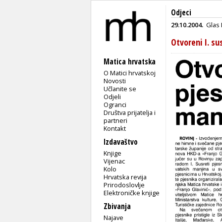
Odjeci
29.10.2004.
Glas 
Otvoreni I. su
Matica hrvatska
O Matici hrvatskoj
Novosti
Učlanite se
Odjeli
Ogranci
Društva prijatelja i
partneri
Kontakt
Izdavaštvo
Knjige
Vijenac
Kolo
Hrvatska revija
Prirodoslovlje
Elektroničke knjige
Zbivanja
Najave