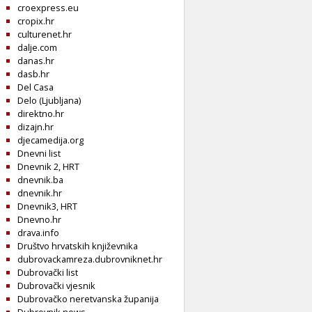
croexpress.eu
cropix.hr
culturenet.hr
dalje.com
danas.hr
dasb.hr
Del Casa
Delo (Ljubljana)
direktno.hr
dizajn.hr
djecamedija.org
Dnevni list
Dnevnik 2, HRT
dnevnik.ba
dnevnik.hr
Dnevnik3, HRT
Dnevno.hr
drava.info
Društvo hrvatskih književnika
dubrovackamreza.dubrovniknet.hr
Dubrovački list
Dubrovački vjesnik
Dubrovačko neretvanska županija