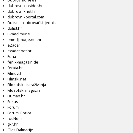
Dubrovnik news
dubrovnikinsider.hr
dubrovniknet.hr
dubrovnikportal.com
Dulist — dubrovački tjednik
dulist.hr
E-međimurje
emedjimurje.net.hr
eZadar
ezadar.net.hr
Fena
fenix-magazin.de
ferata.hr
Filmovi.hr
Filmski.net
Filozofska istraživanja
Filozofski magazin
Fiuman.hr
Fokus
Forum
Forum Gorica
fusNota
gkr.hr
Glas Dalmacije