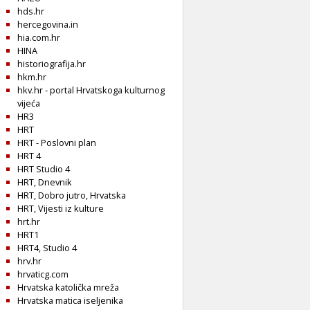
hds.hr
hercegovina.in
hia.com.hr
HINA
historiografija.hr
hkm.hr
hkv.hr - portal Hrvatskoga kulturnog
vijeća
HR3
HRT
HRT - Poslovni plan
HRT 4
HRT Studio 4
HRT, Dnevnik
HRT, Dobro jutro, Hrvatska
HRT, Vijesti iz kulture
hrt.hr
HRT1
HRT4, Studio 4
hrv.hr
hrvaticg.com
Hrvatska katolička mreža
Hrvatska matica iseljenika