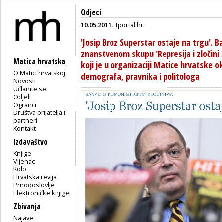
Odjeci
10.05.2011.
tportal.hr
'Josip Broz Superstar ostaje na trgu'. 
znanstvenom skupu 'Represija i zločini
Matica hrvatska
koji je u organizaciji Matice hrvatske
O Matici hrvatskoj
demografa, pravnika i politologa
Novosti
Učlanite se
Odjeli
Ogranci
Društva prijatelja i
partneri
Kontakt
Izdavaštvo
Knjige
Vijenac
Kolo
Hrvatska revija
Prirodoslovlje
Elektroničke knjige
Zbivanja
Najave