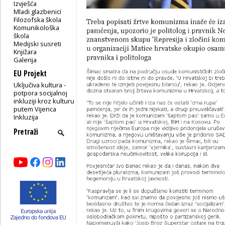
Izvješća
Mladi glazbenici
Filozofska škola
Komunikološka
škola
Medijski susreti
Knjižara
Galerija
EU Projekt
Uključiva kultura -
potpora socijalnoj
inkluziji kroz kulturu
putem Vijenca
Inkluzija