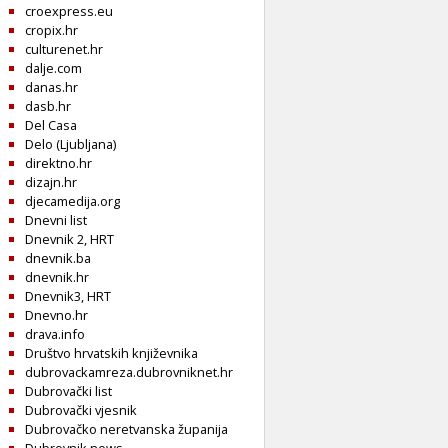
croexpress.eu
cropix.hr
culturenet.hr
dalje.com
danas.hr
dasb.hr
Del Casa
Delo (Ljubljana)
direktno.hr
dizajn.hr
djecamedija.org
Dnevni list
Dnevnik 2, HRT
dnevnik.ba
dnevnik.hr
Dnevnik3, HRT
Dnevno.hr
drava.info
Društvo hrvatskih književnika
dubrovackamreza.dubrovniknet.hr
Dubrovački list
Dubrovački vjesnik
Dubrovačko neretvanska županija