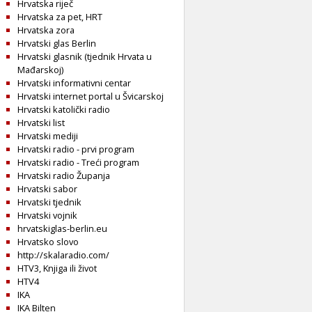
Hrvatska riječ
Hrvatska za pet, HRT
Hrvatska zora
Hrvatski glas Berlin
Hrvatski glasnik (tjednik Hrvata u
Mađarskoj)
Hrvatski informativni centar
Hrvatski internet portal u Švicarskoj
Hrvatski katolički radio
Hrvatski list
Hrvatski mediji
Hrvatski radio - prvi program
Hrvatski radio - Treći program
Hrvatski radio Županja
Hrvatski sabor
Hrvatski tjednik
Hrvatski vojnik
hrvatskiglas-berlin.eu
Hrvatsko slovo
http://skalaradio.com/
HTV3, Knjiga ili život
HTV4
IKA
IKA Bilten