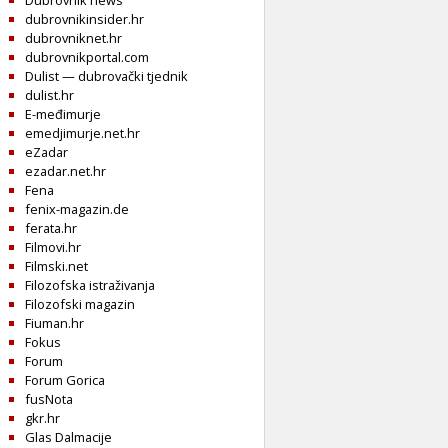
Dubrovnik news
dubrovnikinsider.hr
dubrovniknet.hr
dubrovnikportal.com
Dulist — dubrovački tjednik
dulist.hr
E-međimurje
emedjimurje.net.hr
eZadar
ezadar.net.hr
Fena
fenix-magazin.de
ferata.hr
Filmovi.hr
Filmski.net
Filozofska istraživanja
Filozofski magazin
Fiuman.hr
Fokus
Forum
Forum Gorica
fusNota
gkr.hr
Glas Dalmacije