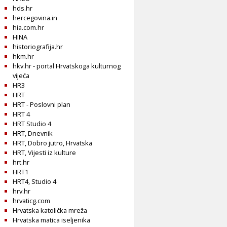
hds.hr
hercegovina.in
hia.com.hr
HINA
historiografija.hr
hkm.hr
hkv.hr - portal Hrvatskoga kulturnog
vijeća
HR3
HRT
HRT - Poslovni plan
HRT 4
HRT Studio 4
HRT, Dnevnik
HRT, Dobro jutro, Hrvatska
HRT, Vijesti iz kulture
hrt.hr
HRT1
HRT4, Studio 4
hrv.hr
hrvaticg.com
Hrvatska katolička mreža
Hrvatska matica iseljenika