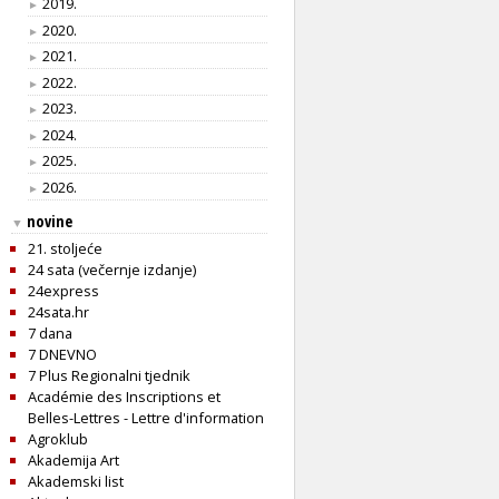
2019.
►
2020.
►
2021.
►
2022.
►
2023.
►
2024.
►
2025.
►
2026.
►
novine
▼
21. stoljeće
24 sata (večernje izdanje)
24express
24sata.hr
7 dana
7 DNEVNO
7 Plus Regionalni tjednik
Académie des Inscriptions et
Belles-Lettres - Lettre d'information
Agroklub
Akademija Art
Akademski list