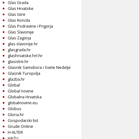
Glas Grada
Glas Hrvatske
Glas Istre
Glas Koncila
Glas Podravine i Prigorja
Glas Slavonije
Glas Zagorja
glas-slavonije.hr
glasgrada.hr
glashrvatske.hrt.hr
glasistre.hr
Glasnik Samobora i Svete Nedelje
Glasnik Turopolja
glazba.hr
Global
Global novine
Globalna Hrvatska
globalnovine.eu
Globus
Gloria.hr
Gospodarski list
Grude Online
H-ALTER
HAZU