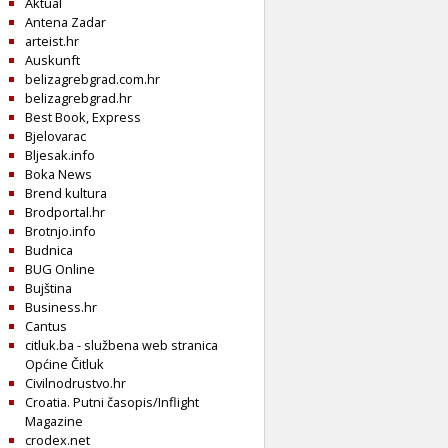
Aktual
Antena Zadar
arteist.hr
Auskunft
belizagrebgrad.com.hr
belizagrebgrad.hr
Best Book, Express
Bjelovarac
Bljesak.info
Boka News
Brend kultura
Brodportal.hr
Brotnjo.info
Budnica
BUG Online
Bujština
Business.hr
Cantus
citluk.ba - službena web stranica
Općine Čitluk
Civilnodrustvo.hr
Croatia. Putni časopis/Inflight
Magazine
crodex.net