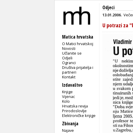
Odjeci
13.01.2006.
Večer
U potrazi za "
Matica hrvatska
O Matici hrvatskoj
Novosti
Učlanite se
Odjeli
Ogranci
Društva prijatelja i
partneri
Kontakt
Izdavaštvo
Knjige
Vijenac
Kolo
Hrvatska revija
Prirodoslovlje
Elektroničke knjige
Zbivanja
Najave