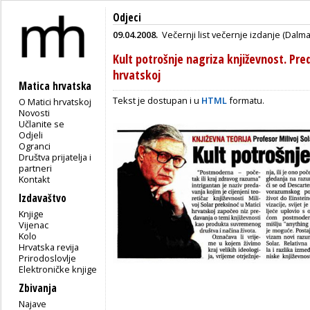
Odjeci
09.04.2008.
Večernji list večernje izdanje (Dalma
Kult potrošnje nagriza književnost. Pre
hrvatskoj
Matica hrvatska
Tekst je dostupan i u
HTML
formatu.
O Matici hrvatskoj
Novosti
Učlanite se
Odjeli
Ogranci
Društva prijatelja i
partneri
Kontakt
Izdavaštvo
Knjige
Vijenac
Kolo
Hrvatska revija
Prirodoslovlje
Elektroničke knjige
Zbivanja
Najave