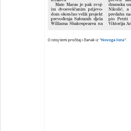
O istoj temi pročitaj i članak iz "
Novoga lista
".