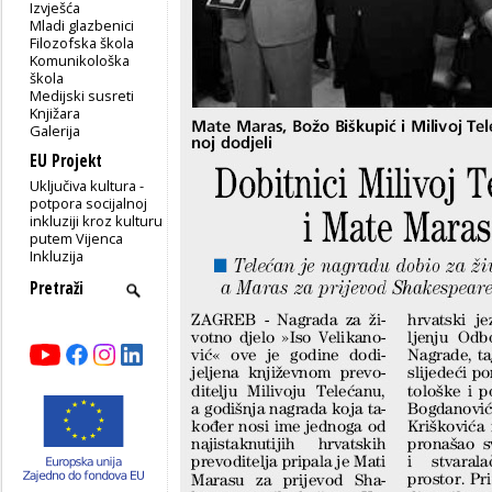
Izvješća
Mladi glazbenici
Filozofska škola
Komunikološka
škola
Medijski susreti
Knjižara
Galerija
EU Projekt
Uključiva kultura -
potpora socijalnoj
inkluziji kroz kulturu
putem Vijenca
Inkluzija