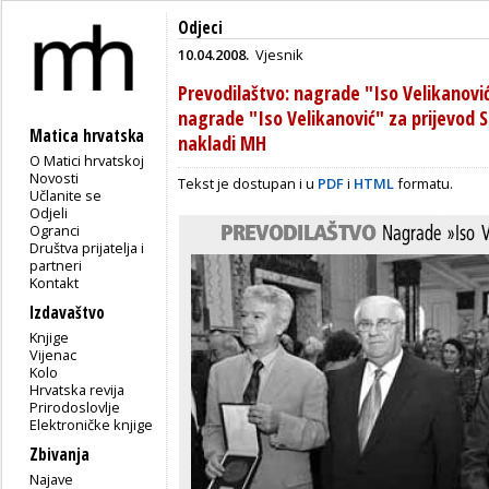
Odjeci
10.04.2008.
Vjesnik
Prevodilaštvo: nagrade "Iso Velikanovi
nagrade "Iso Velikanović" za prijevod 
Matica hrvatska
nakladi MH
O Matici hrvatskoj
Novosti
Tekst je dostupan i u
PDF
i
HTML
formatu.
Učlanite se
Odjeli
Ogranci
Društva prijatelja i
partneri
Kontakt
Izdavaštvo
Knjige
Vijenac
Kolo
Hrvatska revija
Prirodoslovlje
Elektroničke knjige
Zbivanja
Najave