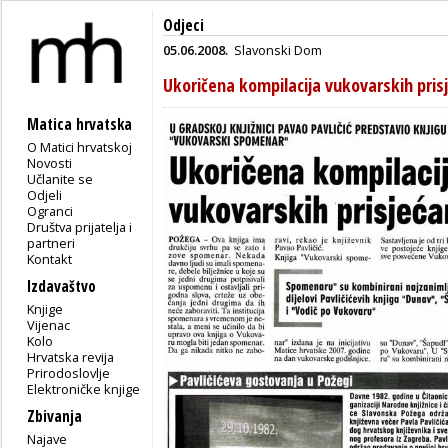
Odjeci
05.06.2008.
Slavonski Dom
Ukoričena kompilacija vukovarskih pris
Matica hrvatska
O Matici hrvatskoj
Novosti
Učlanite se
Odjeli
Ogranci
Društva prijatelja i
partneri
Kontakt
Izdavaštvo
Knjige
Vijenac
Kolo
Hrvatska revija
Prirodoslovlje
Elektroničke knjige
Zbivanja
Najave