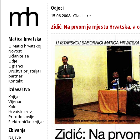
Odjeci
15.06.2008.
Glas Istre
Zidić: Na prvom je mjestu Hrvatska, a 
Matica hrvatska
O Matici hrvatskoj
Novosti
Učlanite se
Odjeli
Ogranci
Društva prijatelja i
partneri
Kontakt
Izdavaštvo
Knjige
Vijenac
Kolo
Hrvatska revija
Prirodoslovlje
Elektroničke knjige
Zbivanja
Najave