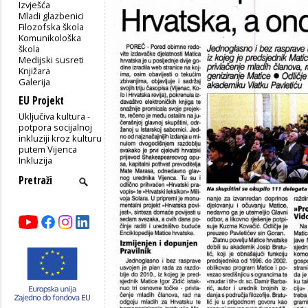
Izvješća
Mladi glazbenici
Filozofska škola
Komunikološka
škola
Medijski susreti
Knjižara
Galerija
EU Projekt
Uključiva kultura -
potpora socijalnoj
inkluziji kroz kulturu
putem Vijenca
Inkluzija