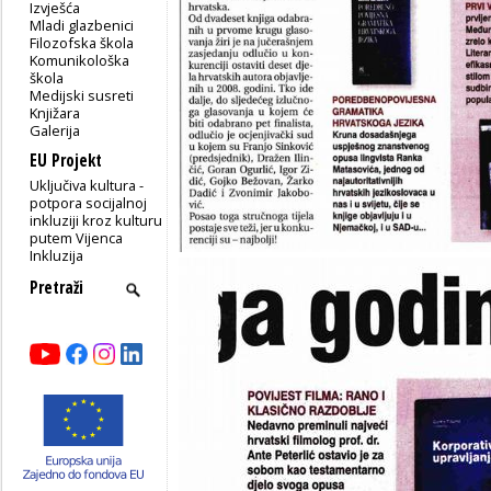
Izvješća
Mladi glazbenici
Filozofska škola
Komunikološka
škola
Medijski susreti
Knjižara
Galerija
EU Projekt
Uključiva kultura -
potpora socijalnoj
inkluziji kroz kulturu
putem Vijenca
Inkluzija