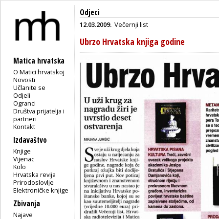
Odjeci
12.03.2009.
Večernji list
Ubrzo Hrvatska knjiga godine
Matica hrvatska
O Matici hrvatskoj
Novosti
Učlanite se
Odjeli
Ogranci
Društva prijatelja i
partneri
Kontakt
Izdavaštvo
Knjige
Vijenac
Kolo
Hrvatska revija
Prirodoslovlje
Elektroničke knjige
Zbivanja
Najave