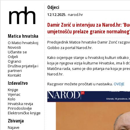
Odjeci
12.12.2025.
narod.hr
Damir Zorić u intervjuu za Narod.hr: ‘Bu
umjetnošću prelaze granice normalnog
Matica hrvatska
Predsjednik Matice hrvatske Damir Zorić razgo
O Matici hrvatskoj
Novosti
Gobbo za portal Narod.hr.
Učlanite se
Odjeli
Kako ocjenjuje stanje u hrvatskoj kulturi otkako
Ogranci
koja je njegova vizija kulturne Hrvatske, ima li 
Društva prijatelja i
Matičina rada, samo je dio pitanja na koja je p
partneri
Narod.hr.
Kontakt
Izdavaštvo
Razgovor možete pročitati u nastavku.
OVDJE
Knjige
Vijenac
Kolo
Hrvatska revija
Prirodoslovlje
Elektroničke knjige
Zbivanja
Najave