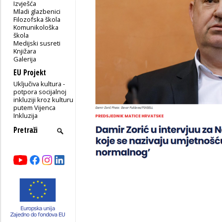
Izvješća
Mladi glazbenici
Filozofska škola
Komunikološka
škola
Medijski susreti
Knjižara
Galerija
EU Projekt
Uključiva kultura -
potpora socijalnoj
inkluziji kroz kulturu
putem Vijenca
Inkluzija